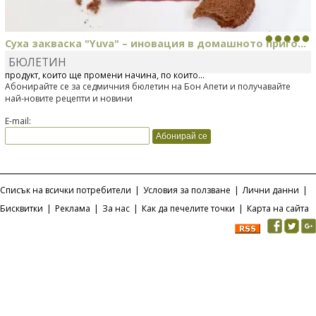
Суха закваска "Yuva" – иновация в домашното приго...
БЮЛЕТИН
Отскоро Лесафр България стартира предлагането на изцяло нов
продукт, който ще промени начина, по който...
Абонирайте се за седмичния бюлетин на Бон Апети и получавайте
най-новите рецепти и новини
E-mail:
Списък на всички потребители
|
Условия за ползване
|
Лични данни
|
Бисквитки
|
Реклама
|
За нас
|
Как да печелите точки
|
Карта на сайта