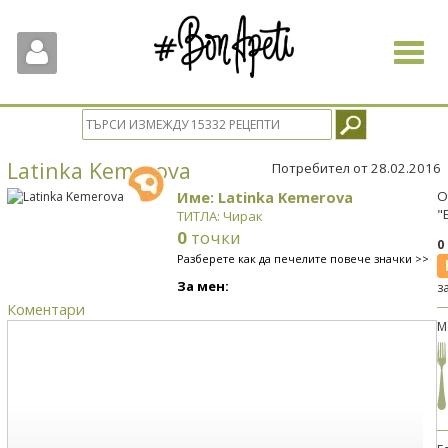
Toggle
navigat
Latinka Kemerova
Потребител от 28.02.2016
Име: Latinka Kemerova
О
"
ТИТЛА: Чирак
0
точки
0
Разберете как да печелите повече значки >>
За мен:
з
Коментари
М