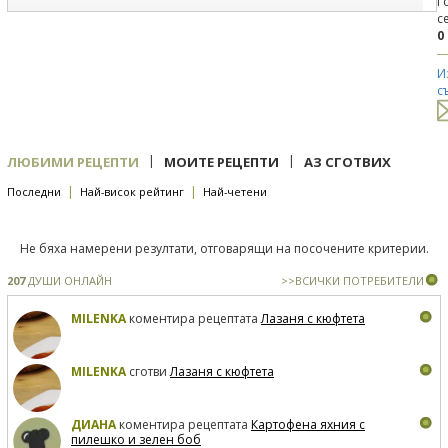
Г
с
0
И
с
|
|
ЛЮБИМИ РЕЦЕПТИ
МОИТЕ РЕЦЕПТИ
АЗ СГОТВИХ
|
|
Последни
Най-висок рейтинг
Най-четени
Не бяха намерени резултати, отговарящи на посочените критерии.
207
ДУШИ ОНЛАЙН
>>ВСИЧКИ ПОТРЕБИТЕЛИ
MILENKA
коментира рецептата
Лазаня с кюфтета
MILENKA
сготви
Лазаня с кюфтета
ДИАНА
коментира рецептата
Картофена яхния с
пилешко и зелен боб