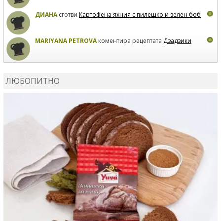
ДИАНА
сготви
Картофена яхния с пилешко и зелен боб
MARIYANA PETROVA
коментира рецептата
Дзадзики
MARIYANA PETROVA
сготви
Дзадзики
ЛЮБОПИТНО
MARIYANA PETROVA
сготви
Дзадзики