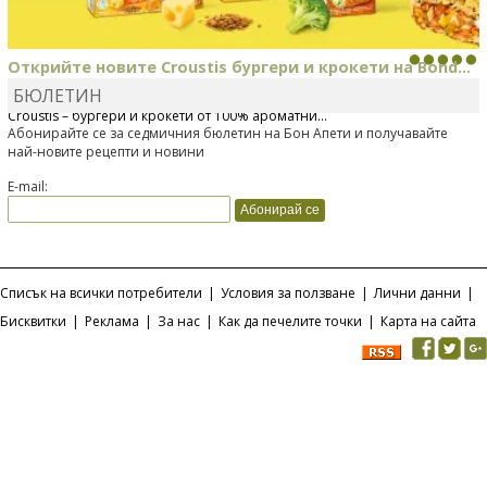
Открийте новите Croustis бургери и крокети на Bond...
БЮЛЕТИН
Bonduelle току-що представи нова вълнуваща продуктова линия
Croustis – бургери и крокети от 100% ароматни...
Абонирайте се за седмичния бюлетин на Бон Апети и получавайте
най-новите рецепти и новини
E-mail:
Списък на всички потребители
|
Условия за ползване
|
Лични данни
|
Бисквитки
|
Реклама
|
За нас
|
Как да печелите точки
|
Карта на сайта