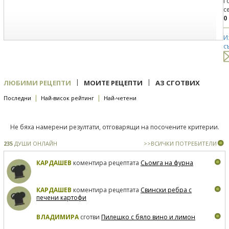
Г
с
0
И
с
|
|
ЛЮБИМИ РЕЦЕПТИ
МОИТЕ РЕЦЕПТИ
АЗ СГОТВИХ
|
|
Последни
Най-висок рейтинг
Най-четени
Не бяха намерени резултати, отговарящи на посочените критерии.
235
ДУШИ ОНЛАЙН
>>ВСИЧКИ ПОТРЕБИТЕЛИ
КАРДАШЕВ
коментира рецептата
Сьомга на фурна
КАРДАШЕВ
коментира рецептата
Свински ребра с
печени картофи
ВЛАДИМИРА
сготви
Пилешко с бяло вино и лимон