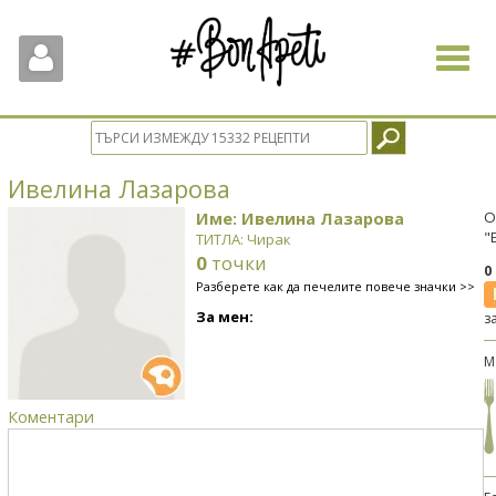
Toggle
navigat
Ивелина Лазарова
Име: Ивелина Лазарова
О
"
ТИТЛА: Чирак
0
точки
0
Разберете как да печелите повече значки >>
За мен:
з
М
Коментари