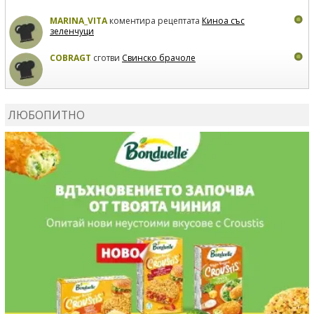
MARINA_VITA
коментира рецептата
Киноа със
зеленчуци
COBRAGT
сготви
Свинско брачоле
EVTEDI
сготви
Печени свински ребра
ЛЮБОПИТНО
DANKOLOVA
сготви
Фокача със синьо сирене, лук и
орехи