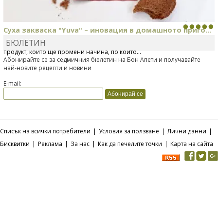
Суха закваска "Yuva" – иновация в домашното приго...
БЮЛЕТИН
Отскоро Лесафр България стартира предлагането на изцяло нов
продукт, който ще промени начина, по който...
Абонирайте се за седмичния бюлетин на Бон Апети и получавайте
най-новите рецепти и новини
E-mail:
Списък на всички потребители
|
Условия за ползване
|
Лични данни
|
Бисквитки
|
Реклама
|
За нас
|
Как да печелите точки
|
Карта на сайта