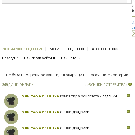
Г
с
0
И
с
|
|
ЛЮБИМИ РЕЦЕПТИ
МОИТЕ РЕЦЕПТИ
АЗ СГОТВИХ
|
|
Последни
Най-висок рейтинг
Най-четени
Не бяха намерени резултати, отговарящи на посочените критерии.
269
ДУШИ ОНЛАЙН
>>ВСИЧКИ ПОТРЕБИТЕЛИ
MARIYANA PETROVA
коментира рецептата
Дзадзики
MARIYANA PETROVA
сготви
Дзадзики
MARIYANA PETROVA
сготви
Дзадзики