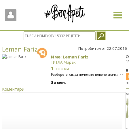
Toggle
navigat
Leman Fariz
Потребител от 22.07.2016
Име: Leman Fariz
О
"
ТИТЛА: Чирак
1
точки
0
Разберете как да печелите повече значки >>
За мен:
з
Коментари
М