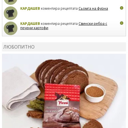
КАРДАШЕВ
коментира рецептата
Сьомга на фурна
КАРДАШЕВ
коментира рецептата
Свински ребра с
печени картофи
ВЛАДИМИРА
сготви
Пилешко с бяло вино и лимон
ЛЮБОПИТНО
MARINA_VITA
коментира рецептата
Киноа със
зеленчуци