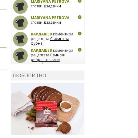
MARIYANA PETROVA
сготви
Дзадзики
MARIYANA PETROVA
сготви
Дзадзики
КАРДАШЕВ
коментира
рецептата
Сьомга на
фурна
КАРДАШЕВ
коментира
рецептата
Свински
ребра с печени
картофи
ВЛАДИМИРА
сготви
Пилешко с бяло вино и
ЛЮБОПИТНО
лимон
MARINA_VITA
коментира рецептата
Киноа със зеленчуци