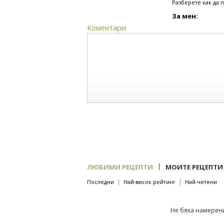
Разберете как да 
За мен:
Коментари
|
ЛЮБИМИ РЕЦЕПТИ
МОИТЕ РЕЦЕПТИ
|
|
Последни
Най-висок рейтинг
Най-четени
Не бяха намерени