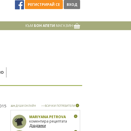
РЕГИСТРИРАЙ СЕ
ВХОД
КЪМ
БОН АПЕТИ
МАГАЗИН
НО
2015
221
ДУШИ ОНЛАЙН
>>ВСИЧКИ ПОТРЕБИТЕЛИ
MARIYANA PETROVA
коментира рецептата
Дзадзики