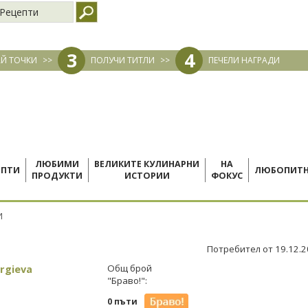
Рецепти
3
4
Й ТОЧКИ
>>
ПОЛУЧИ ТИТЛИ
>>
ПЕЧЕЛИ НАГРАДИ
ЛЮБИМИ
ВЕЛИКИТЕ КУЛИНАРНИ
НА
ЕПТИ
ЛЮБОПИТ
ПРОДУКТИ
ИСТОРИИ
ФОКУС
И
Потребител от 19.12.
rgieva
Общ брой
"Браво!":
0 пъти