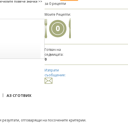
печелите повече значки >>
за 0 рецепти
Моите Рецепти:
0
Готвач на
седмицата:
0
Изпрати
съобщение:
|
АЗ СГОТВИХ
 резултати, отговарящи на посочените критерии.