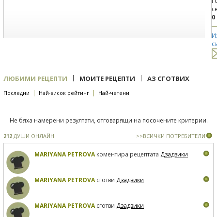
Г
с
0
И
с
|
|
ЛЮБИМИ РЕЦЕПТИ
МОИТЕ РЕЦЕПТИ
АЗ СГОТВИХ
|
|
Последни
Най-висок рейтинг
Най-четени
Не бяха намерени резултати, отговарящи на посочените критерии.
212
ДУШИ ОНЛАЙН
>>ВСИЧКИ ПОТРЕБИТЕЛИ
MARIYANA PETROVA
коментира рецептата
Дзадзики
MARIYANA PETROVA
сготви
Дзадзики
MARIYANA PETROVA
сготви
Дзадзики