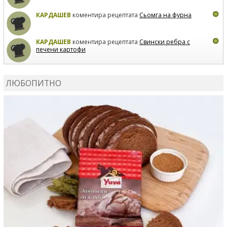
КАРДАШЕВ
коментира рецептата
Сьомга на фурна
КАРДАШЕВ
коментира рецептата
Свински ребра с
печени картофи
ВЛАДИМИРА
сготви
Пилешко с бяло вино и лимон
ЛЮБОПИТНО
MARINA_VITA
коментира рецептата
Киноа със
зеленчуци