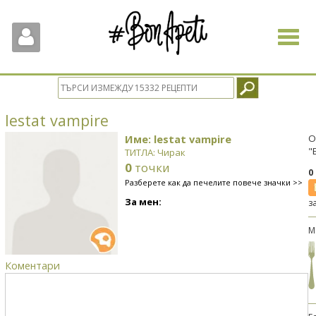
Toggle
navigat
lestat vampire
Име: lestat vampire
О
"
ТИТЛА: Чирак
0
точки
0
Разберете как да печелите повече значки >>
За мен:
з
М
Коментари