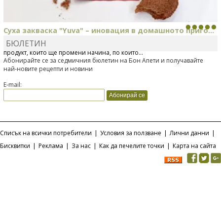
Суха закваска "Yuva" – иновация в домашното приго...
БЮЛЕТИН
Отскоро Лесафр България стартира предлагането на изцяло нов
продукт, който ще промени начина, по който...
Абонирайте се за седмичния бюлетин на Бон Апети и получавайте
най-новите рецепти и новини
E-mail:
Списък на всички потребители
|
Условия за ползване
|
Лични данни
|
Бисквитки
|
Реклама
|
За нас
|
Как да печелите точки
|
Карта на сайта