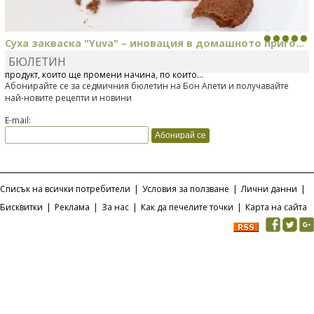
Суха закваска "Yuva" – иновация в домашното приго...
БЮЛЕТИН
Отскоро Лесафр България стартира предлагането на изцяло нов
продукт, който ще промени начина, по който...
Абонирайте се за седмичния бюлетин на Бон Апети и получавайте
най-новите рецепти и новини
E-mail:
Списък на всички потребители
|
Условия за ползване
|
Лични данни
|
Бисквитки
|
Реклама
|
За нас
|
Как да печелите точки
|
Карта на сайта