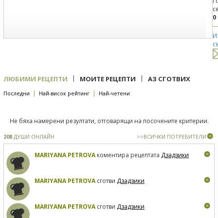
Г
с
0
И
с
|
|
ЛЮБИМИ РЕЦЕПТИ
МОИТЕ РЕЦЕПТИ
АЗ СГОТВИХ
|
|
Последни
Най-висок рейтинг
Най-четени
Не бяха намерени резултати, отговарящи на посочените критерии.
208
ДУШИ ОНЛАЙН
>>ВСИЧКИ ПОТРЕБИТЕЛИ
MARIYANA PETROVA
коментира рецептата
Дзадзики
MARIYANA PETROVA
сготви
Дзадзики
MARIYANA PETROVA
сготви
Дзадзики