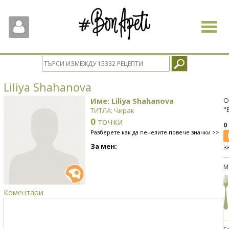
Toggle
navigat
Liliya Shahanova
Име: Liliya Shahanova
О
"
ТИТЛА: Чирак
0
точки
0
Разберете как да печелите повече значки >>
За мен:
з
М
Коментари