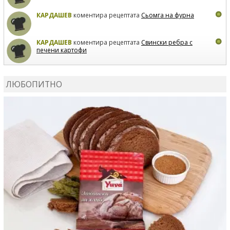
КАРДАШЕВ
коментира рецептата
Сьомга на фурна
КАРДАШЕВ
коментира рецептата
Свински ребра с
печени картофи
ВЛАДИМИРА
сготви
Пилешко с бяло вино и лимон
ЛЮБОПИТНО
MARINA_VITA
коментира рецептата
Киноа със
зеленчуци