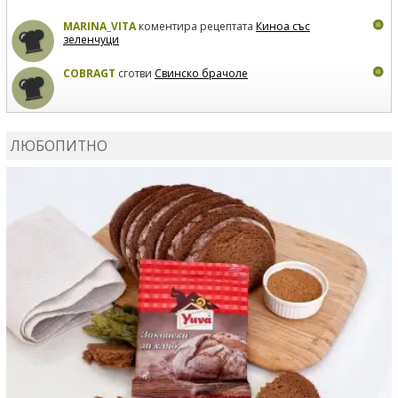
MARINA_VITA
коментира рецептата
Киноа със
зеленчуци
COBRAGT
сготви
Свинско брачоле
EVTEDI
сготви
Печени свински ребра
ЛЮБОПИТНО
DANKOLOVA
сготви
Фокача със синьо сирене, лук и
орехи