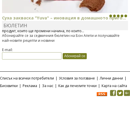
Суха закваска "Yuva" – иновация в домашното приго...
БЮЛЕТИН
Отскоро Лесафр България стартира предлагането на изцяло нов
продукт, който ще промени начина, по който...
Абонирайте се за седмичния бюлетин на Бон Апети и получавайте
най-новите рецепти и новини
E-mail:
Списък на всички потребители
|
Условия за ползване
|
Лични данни
|
Бисквитки
|
Реклама
|
За нас
|
Как да печелите точки
|
Карта на сайта