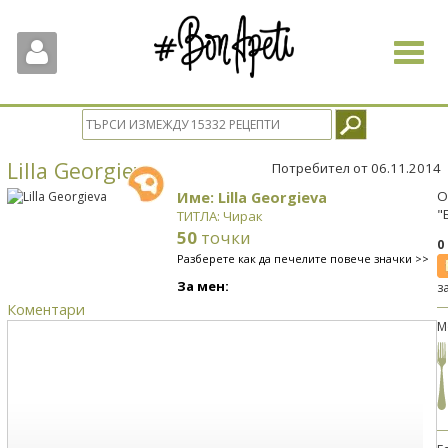
Toggle
navigat
Lilla Georgieva
Потребител от 06.11.2014
Име: Lilla Georgieva
О
"
ТИТЛА: Чирак
50
точки
0
Разберете как да печелите повече значки >>
За мен:
з
Коментари
М