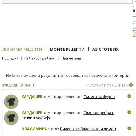
Г
с
0
И
с
|
|
ЛЮБИМИ РЕЦЕПТИ
МОИТЕ РЕЦЕПТИ
АЗ СГОТВИХ
|
|
Последни
Най-висок рейтинг
Най-четени
Не бяха намерени резултати, отговарящи на посочените критерии.
279
ДУШИ ОНЛАЙН
>>ВСИЧКИ ПОТРЕБИТЕЛИ
КАРДАШЕВ
коментира рецептата
Сьомга на фурна
КАРДАШЕВ
коментира рецептата
Свински ребра с
печени картофи
ВЛАДИМИРА
сготви
Пилешко с бяло вино и лимон