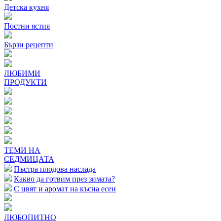
Детска кухня
Постни ястия
Бързи рецепти
ЛЮБИМИ
ПРОДУКТИ
ТЕМИ НА
СЕДМИЦАТА
Пъстра плодова наслада
Какво да готвим през зимата?
С цвят и аромат на късна есен
ЛЮБОПИТНО