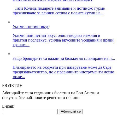
Тази Коледа подарете внимание и истинско гурме
преживяване за всички сетива с новите кутии на...
Умами - петият вкус
Умами, или петият вкус, олицетворява нежния и
приятен послевкус, усилва вкусовите усещания и прави
храната...
Защо брошурите са важни за бюджетно планиране на п...
Планирането на бюджета при пазаруване може да бъде
предизвикателство, но с правилните инструменти лесно
може...
БЮЛЕТИН
Абонирайте се за седмичния бюлетин на Бон Апети и
получавайте най-новите рецепти и новини
E-mail: