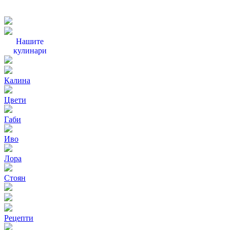
Нашите
кулинари
Калина
Цвети
Габи
Иво
Лора
Стоян
Рецепти