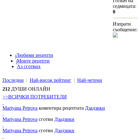
Готвач на
седмицата:
0
Изпрати
съобщение:
Любими рецепти
|
Моите рецепти
|
Аз сготвих
Последни
|
Най-висок рейтинг
|
Най-четени
212
ДУШИ ОНЛАЙН
>>ВСИЧКИ ПОТРЕБИТЕЛИ
Mariyana Petrova
коментира рецептата
Дзадзики
Mariyana Petrova
сготви
Дзадзики
Mariyana Petrova
сготви
Дзадзики