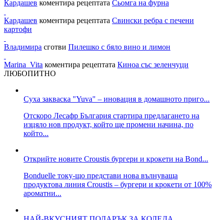
Кардашев
коментира рецептата
Сьомга на фурна
Кардашев
коментира рецептата
Свински ребра с печени
картофи
Владимира
сготви
Пилешко с бяло вино и лимон
Marina_Vita
коментира рецептата
Киноа със зеленчуци
ЛЮБОПИТНО
Суха закваска "Yuva" – иновация в домашното приго...
Отскоро Лесафр България стартира предлагането на
изцяло нов продукт, който ще промени начина, по
който...
Открийте новите Croustis бургери и крокети на Bond...
Bonduelle току-що представи нова вълнуваща
продуктова линия Croustis – бургери и крокети от 100%
ароматни...
НАЙ-ВКУСНИЯТ ПОДАРЪК ЗА КОЛЕДА