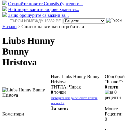
Открийте новите Croustis бургери и...
Най-поръчваните видове храна за...
Защо брошурите са важни за...
Начало
>
Списък на всички потребители
Liubs Hunny
Bunny
Hristova
Име: Liubs Hunny Bunny
Общ брой
Hristova
"Браво!":
ТИТЛА: Чирак
0 пъти
0
точки
за 0
рецепти
Разберете как да печелите повече
значки >>
За мен:
Моите
Коментари
Рецепти:
0