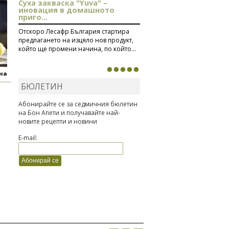
Суха закваска "Yuva" –
иновация в домашното
приго...
Отскоро Лесафр България стартира
предлагането на изцяло нов продукт,
който ще промени начина, по който...
яна
БЮЛЕТИН
Абонирайте се за седмичния бюлетин
на Бон Апети и получавайте най-
новите рецепти и новини
E-mail: