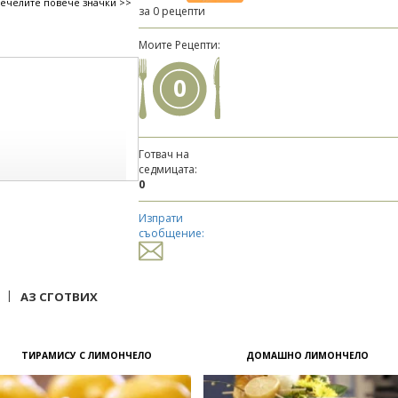
печелите повече значки >>
за 0 рецепти
Моите Рецепти:
0
Готвач на
седмицата:
0
Изпрати
съобщение:
|
АЗ СГОТВИХ
ТИРАМИСУ С ЛИМОНЧЕЛО
ДОМАШНО ЛИМОНЧЕЛО