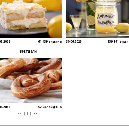
05.2022
61 439 видяна
30.06.2023
139 141 вид
БРЕТЦЕЛИ
06.2012
52 937 видяна
<<
1
>>