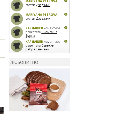
MARIYANA PETROVA
сготви
Дзадзики
MARIYANA PETROVA
сготви
Дзадзики
КАРДАШЕВ
коментира
рецептата
Сьомга на
фурна
КАРДАШЕВ
коментира
рецептата
Свински
ребра с печени
картофи
ВЛАДИМИРА
сготви
Пилешко с бяло вино и
ЛЮБОПИТНО
лимон
MARINA_VITA
коментира рецептата
Киноа със зеленчуци