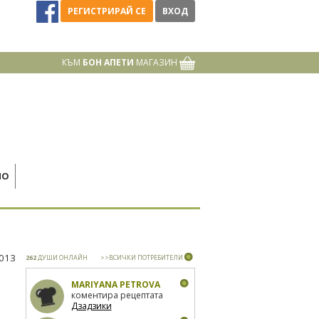
РЕГИСТРИРАЙ СЕ
ВХОД
КЪМ
БОН АПЕТИ
МАГАЗИН
НО
2013
262
ДУШИ ОНЛАЙН
>>ВСИЧКИ ПОТРЕБИТЕЛИ
MARIYANA PETROVA
коментира рецептата
Дзадзики