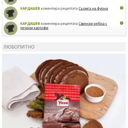
КАРДАШЕВ
коментира рецептата
Сьомга на фурна
КАРДАШЕВ
коментира рецептата
Свински ребра с
печени картофи
ВЛАДИМИРА
сготви
Пилешко с бяло вино и лимон
ЛЮБОПИТНО
MARINA_VITA
коментира рецептата
Киноа със
зеленчуци