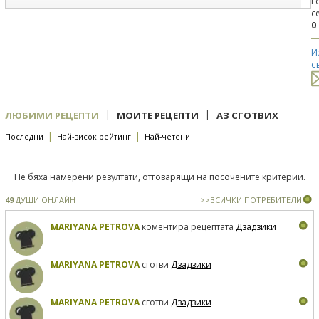
Г
с
0
И
с
|
|
ЛЮБИМИ РЕЦЕПТИ
МОИТЕ РЕЦЕПТИ
АЗ СГОТВИХ
|
|
Последни
Най-висок рейтинг
Най-четени
Не бяха намерени резултати, отговарящи на посочените критерии.
49
ДУШИ ОНЛАЙН
>>ВСИЧКИ ПОТРЕБИТЕЛИ
MARIYANA PETROVA
коментира рецептата
Дзадзики
MARIYANA PETROVA
сготви
Дзадзики
MARIYANA PETROVA
сготви
Дзадзики