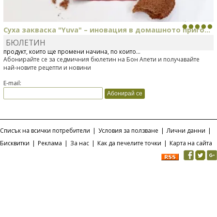
Суха закваска "Yuva" – иновация в домашното приго...
БЮЛЕТИН
Отскоро Лесафр България стартира предлагането на изцяло нов
продукт, който ще промени начина, по който...
Абонирайте се за седмичния бюлетин на Бон Апети и получавайте
най-новите рецепти и новини
E-mail:
Списък на всички потребители
|
Условия за ползване
|
Лични данни
|
Бисквитки
|
Реклама
|
За нас
|
Как да печелите точки
|
Карта на сайта