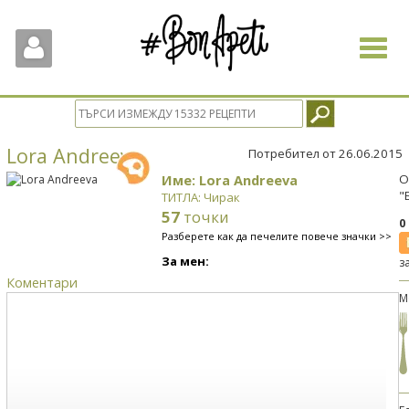
Toggle
navigat
Lora Andreeva
Потребител от 26.06.2015
Име: Lora Andreeva
О
"
ТИТЛА: Чирак
57
точки
0
Разберете как да печелите повече значки >>
За мен:
з
Коментари
М