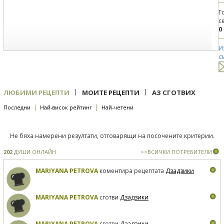
Г
с
0
И
с
|
|
ЛЮБИМИ РЕЦЕПТИ
МОИТЕ РЕЦЕПТИ
АЗ СГОТВИХ
|
|
Последни
Най-висок рейтинг
Най-четени
Не бяха намерени резултати, отговарящи на посочените критерии.
202
ДУШИ ОНЛАЙН
>>ВСИЧКИ ПОТРЕБИТЕЛИ
MARIYANA PETROVA
коментира рецептата
Дзадзики
MARIYANA PETROVA
сготви
Дзадзики
MARIYANA PETROVA
сготви
Дзадзики