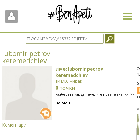
Toggle
navigat
lubomir petrov
keremedchiev
Име: lubomir petrov
О
"
keremedchiev
ТИТЛА: Чирак
0
0
точки
Разберете как да печелите повече значки >>
з
За мен:
М
Коментари