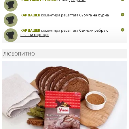
КАРДАШЕВ
коментира рецептата
Сьомга на фурна
КАРДАШЕВ
коментира рецептата
Свински ребра с
печени картофи
ВЛАДИМИРА
сготви
Пилешко с бяло вино и лимон
ЛЮБОПИТНО
MARINA_VITA
коментира рецептата
Киноа със
зеленчуци