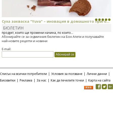
Суха закваска "Yuva" – иновация в домашното приго...
БЮЛЕТИН
Отскоро Лесафр България стартира предлагането на изцяло нов
продукт, който ще промени начина, по който...
Абонирайте се за седмичния бюлетин на Бон Апети и получавайте
най-новите рецепти и новини
E-mail:
Списък на всички потребители
|
Условия за ползване
|
Лични данни
|
Бисквитки
|
Реклама
|
За нас
|
Как да печелите точки
|
Карта на сайта