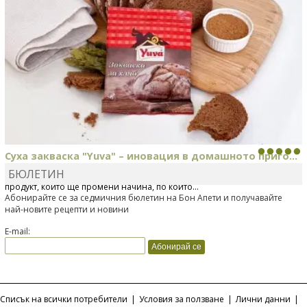
Суха закваска "Yuva" – иновация в домашното приго...
БЮЛЕТИН
Отскоро Лесафр България стартира предлагането на изцяло нов
продукт, който ще промени начина, по който...
Абонирайте се за седмичния бюлетин на Бон Апети и получавайте
най-новите рецепти и новини
E-mail:
Списък на всички потребители
|
Условия за ползване
|
Лични данни
|