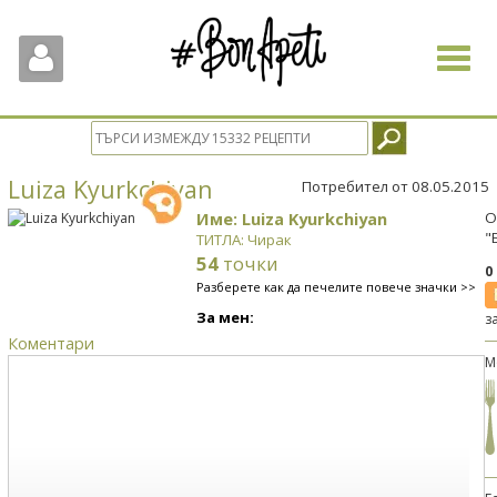
Toggle
navigat
Luiza Kyurkchiyan
Потребител от 08.05.2015
Име: Luiza Kyurkchiyan
О
"
ТИТЛА: Чирак
54
точки
0
Разберете как да печелите повече значки >>
За мен:
з
Коментари
М