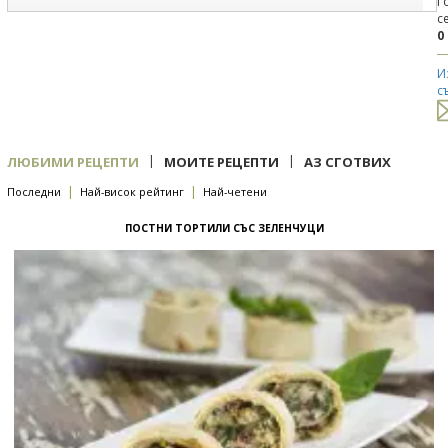
Г
с
0
И
с
|
|
ЛЮБИМИ РЕЦЕПТИ
МОИТЕ РЕЦЕПТИ
АЗ СГОТВИХ
|
|
Последни
Най-висок рейтинг
Най-четени
ПОСТНИ ТОРТИЛИ СЪС ЗЕЛЕНЧУЦИ