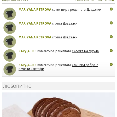
MARIYANA PETROVA
коментира рецептата
Дзадзики
MARIYANA PETROVA
сготви
Дзадзики
MARIYANA PETROVA
сготви
Дзадзики
КАРДАШЕВ
коментира рецептата
Сьомга на фурна
КАРДАШЕВ
коментира рецептата
Свински ребра с
печени картофи
ВЛАДИМИРА
сготви
Пилешко с бяло вино и лимон
ЛЮБОПИТНО
MARINA_VITA
коментира рецептата
Киноа със
зеленчуци