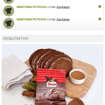
MARIYANA PETROVA
сготви
Дзадзики
MARIYANA PETROVA
сготви
Дзадзики
КАРДАШЕВ
коментира рецептата
Сьомга на фурна
ЛЮБОПИТНО
КАРДАШЕВ
коментира рецептата
Свински ребра с
печени картофи