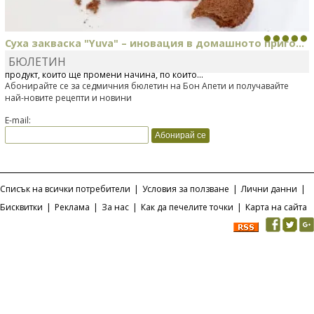
Суха закваска "Yuva" – иновация в домашното приго...
БЮЛЕТИН
Отскоро Лесафр България стартира предлагането на изцяло нов
продукт, който ще промени начина, по който...
Абонирайте се за седмичния бюлетин на Бон Апети и получавайте
най-новите рецепти и новини
E-mail:
Списък на всички потребители
|
Условия за ползване
|
Лични данни
|
Бисквитки
|
Реклама
|
За нас
|
Как да печелите точки
|
Карта на сайта