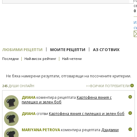
Г
с
0
И
с
|
|
ЛЮБИМИ РЕЦЕПТИ
МОИТЕ РЕЦЕПТИ
АЗ СГОТВИХ
|
|
Последни
Най-висок рейтинг
Най-четени
Не бяха намерени резултати, отговарящи на посочените критерии.
245
ДУШИ ОНЛАЙН
>>ВСИЧКИ ПОТРЕБИТЕЛИ
ДИАНА
коментира рецептата
Картофена яхния с
пилешко и зелен боб
ДИАНА
сготви
Картофена яхния с пилешко и зелен боб
MARIYANA PETROVA
коментира рецептата
Дзадзики