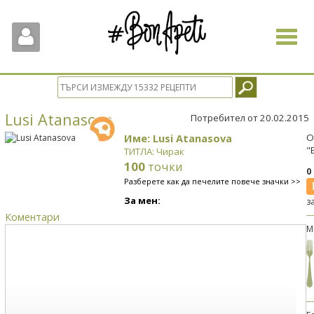
Toggle
navigat
Lusi Atanasova
Потребител от 20.02.2015
Име: Lusi Atanasova
О
"
ТИТЛА: Чирак
100
точки
0
Разберете как да печелите повече значки >>
За мен:
з
Коментари
М