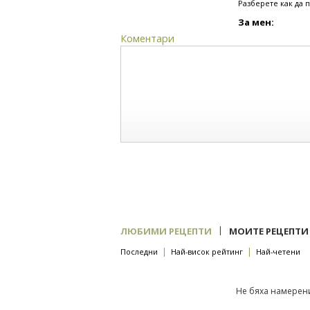
Разберете как да 
За мен:
Коментари
|
ЛЮБИМИ РЕЦЕПТИ
МОИТЕ РЕЦЕПТИ
|
|
Последни
Най-висок рейтинг
Най-четени
Не бяха намерени