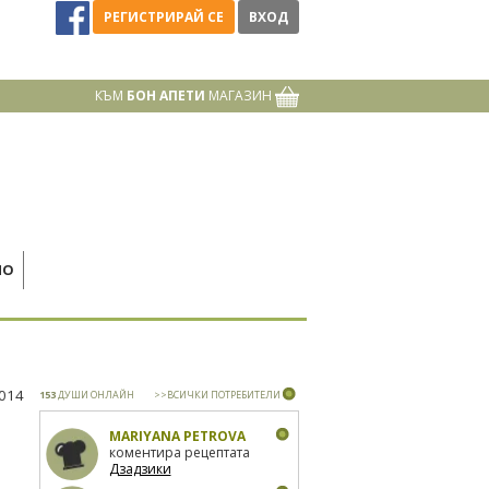
РЕГИСТРИРАЙ СЕ
ВХОД
КЪМ
БОН АПЕТИ
МАГАЗИН
НО
2014
153
ДУШИ ОНЛАЙН
>>ВСИЧКИ ПОТРЕБИТЕЛИ
MARIYANA PETROVA
коментира рецептата
Дзадзики