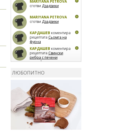
MARIYANA PETROVA
сготви
Дзадзики
MARIYANA PETROVA
сготви
Дзадзики
КАРДАШЕВ
коментира
рецептата
Сьомга на
фурна
КАРДАШЕВ
коментира
рецептата
Свински
ребра с печени
картофи
ВЛАДИМИРА
сготви
Пилешко с бяло вино и
ЛЮБОПИТНО
лимон
MARINA_VITA
коментира рецептата
Киноа със зеленчуци