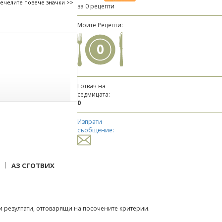
печелите повече значки >>
за 0 рецепти
Моите Рецепти:
0
Готвач на
седмицата:
0
Изпрати
съобщение:
|
АЗ СГОТВИХ
 резултати, отговарящи на посочените критерии.