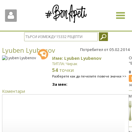
Toggle
navigat
Lyuben Lyubenov
Потребител от 05.02.2014
Име: Lyuben Lyubenov
О
"
ТИТЛА: Чирак
54
точки
0
Разберете как да печелите повече значки >>
За мен:
з
Коментари
М