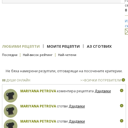
Г
с
0
И
с
|
|
ЛЮБИМИ РЕЦЕПТИ
МОИТЕ РЕЦЕПТИ
АЗ СГОТВИХ
|
|
Последни
Най-висок рейтинг
Най-четени
Не бяха намерени резултати, отговарящи на посочените критерии.
88
ДУШИ ОНЛАЙН
>>ВСИЧКИ ПОТРЕБИТЕЛИ
MARIYANA PETROVA
коментира рецептата
Дзадзики
MARIYANA PETROVA
сготви
Дзадзики
MARIYANA PETROVA
сготви
Дзадзики