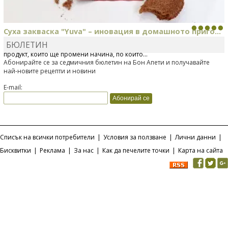
Суха закваска "Yuva" – иновация в домашното приго...
БЮЛЕТИН
Отскоро Лесафр България стартира предлагането на изцяло нов
продукт, който ще промени начина, по който...
Абонирайте се за седмичния бюлетин на Бон Апети и получавайте
най-новите рецепти и новини
E-mail:
Списък на всички потребители
|
Условия за ползване
|
Лични данни
|
Бисквитки
|
Реклама
|
За нас
|
Как да печелите точки
|
Карта на сайта