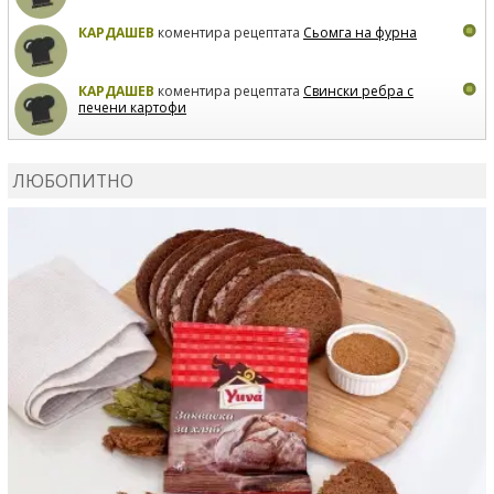
КАРДАШЕВ
коментира рецептата
Сьомга на фурна
КАРДАШЕВ
коментира рецептата
Свински ребра с
печени картофи
ВЛАДИМИРА
сготви
Пилешко с бяло вино и лимон
ЛЮБОПИТНО
MARINA_VITA
коментира рецептата
Киноа със
зеленчуци