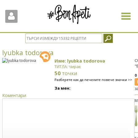
Toggle
navigat
lyubka todorova
Име: lyubka todorova
О
"
ТИТЛА: Чирак
50
точки
0
Разберете как да печелите повече значки >>
За мен:
з
Коментари
М