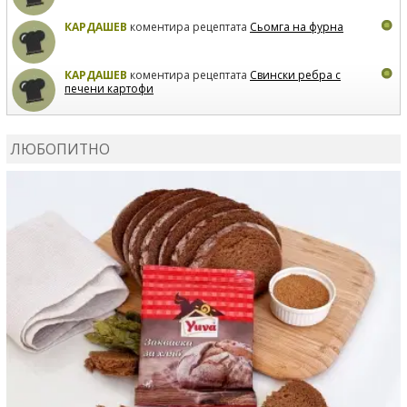
КАРДАШЕВ
коментира рецептата
Сьомга на фурна
КАРДАШЕВ
коментира рецептата
Свински ребра с
печени картофи
ВЛАДИМИРА
сготви
Пилешко с бяло вино и лимон
ЛЮБОПИТНО
MARINA_VITA
коментира рецептата
Киноа със
зеленчуци