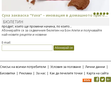
Суха закваска "Yuva" – иновация в домашното приго...
БЮЛЕТИН
Отскоро Лесафр България стартира предлагането на изцяло нов
продукт, който ще промени начина, по който...
Абонирайте се за седмичния бюлетин на Бон Апети и получавайте
най-новите рецепти и новини
E-mail:
Списък на всички потребители
|
Условия за ползване
|
Лични данни
|
Бисквитки
|
Реклама
|
За нас
|
Как да печелите точки
|
Карта на сайта