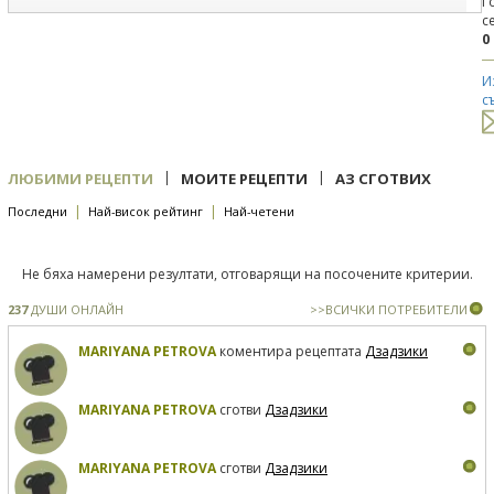
Г
с
0
И
с
|
|
ЛЮБИМИ РЕЦЕПТИ
МОИТЕ РЕЦЕПТИ
АЗ СГОТВИХ
|
|
Последни
Най-висок рейтинг
Най-четени
Не бяха намерени резултати, отговарящи на посочените критерии.
237
ДУШИ ОНЛАЙН
>>ВСИЧКИ ПОТРЕБИТЕЛИ
MARIYANA PETROVA
коментира рецептата
Дзадзики
MARIYANA PETROVA
сготви
Дзадзики
MARIYANA PETROVA
сготви
Дзадзики