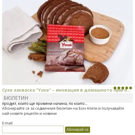
Суха закваска "Yuva" – иновация в домашното приго...
БЮЛЕТИН
Отскоро Лесафр България стартира предлагането на изцяло нов
продукт, който ще промени начина, по който...
Абонирайте се за седмичния бюлетин на Бон Апети и получавайте
най-новите рецепти и новини
E-mail: