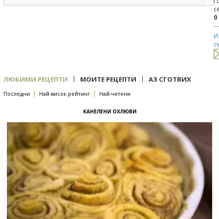
Г
с
0
И
с
|
|
ЛЮБИМИ РЕЦЕПТИ
МОИТЕ РЕЦЕПТИ
АЗ СГОТВИХ
|
|
Последни
Най-висок рейтинг
Най-четени
КАНЕЛЕНИ ОХЛЮВИ