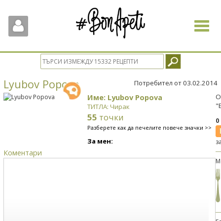
Toggle
navigat
Lyubov Popova
Потребител от 03.02.2014
Име: Lyubov Popova
О
"
ТИТЛА: Чирак
55
точки
0
Разберете как да печелите повече значки >>
За мен:
з
Коментари
М