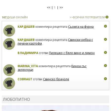
<<
1
>>
167
ДУШИ ОНЛАЙН
>>ВСИЧКИ ПОТРЕБИТЕЛИ
КАРДАШЕВ
коментира рецептата
Сьомга на фурна
КАРДАШЕВ
коментира рецептата
Свински ребра с
печени картофи
ВЛАДИМИРА
сготви
Пилешко с бяло вино и лимон
MARINA_VITA
коментира рецептата
Киноа със
зеленчуци
COBRAGT
сготви
Свинско брачоле
EVTEDI
сготви
Печени свински ребра
ЛЮБОПИТНО
DANKOLOVA
сготви
Фокача със синьо сирене, лук и
орехи