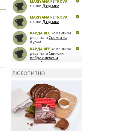
MARIYANA PETROVA
сготви
Дзадзики
MARIYANA PETROVA
сготви
Дзадзики
КАРДАШЕВ
коментира
рецептата
Сьомга на
фурна
КАРДАШЕВ
коментира
рецептата
Свински
ребра с печени
картофи
ВЛАДИМИРА
сготви
Пилешко с бяло вино и
ЛЮБОПИТНО
лимон
MARINA_VITA
коментира рецептата
Киноа със зеленчуци