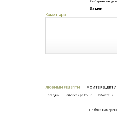
Разберете как да 
За мен:
Коментари
|
ЛЮБИМИ РЕЦЕПТИ
МОИТЕ РЕЦЕПТИ
|
|
Последни
Най-висок рейтинг
Най-четени
Не бяха намерени