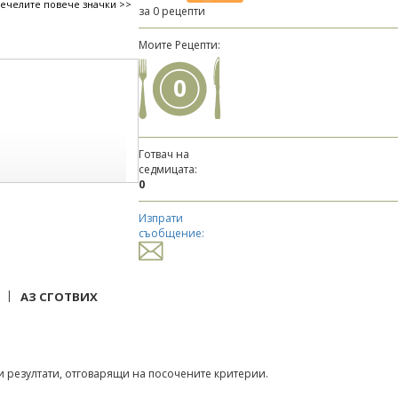
печелите повече значки >>
за 0 рецепти
Моите Рецепти:
0
Готвач на
седмицата:
0
Изпрати
съобщение:
|
АЗ СГОТВИХ
 резултати, отговарящи на посочените критерии.