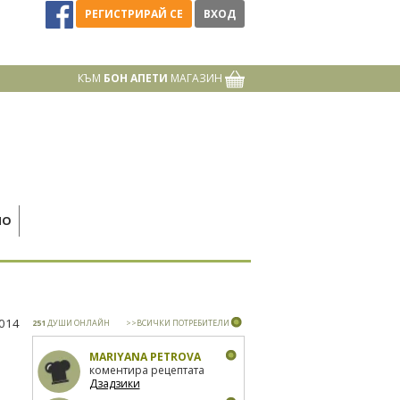
РЕГИСТРИРАЙ СЕ
ВХОД
КЪМ
БОН АПЕТИ
МАГАЗИН
НО
2014
251
ДУШИ ОНЛАЙН
>>ВСИЧКИ ПОТРЕБИТЕЛИ
MARIYANA PETROVA
коментира рецептата
Дзадзики