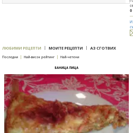
Г
с
0
И
с
|
|
ЛЮБИМИ РЕЦЕПТИ
МОИТЕ РЕЦЕПТИ
АЗ СГОТВИХ
|
|
Последни
Най-висок рейтинг
Най-четени
БАНИЦА ПИЦА