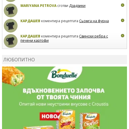
MARIYANA PETROVA
сготви
Дзадзики
КАРДАШЕВ
коментира рецептата
Сьомга на фурна
КАРДАШЕВ
коментира рецептата
Свински ребра с
печени картофи
ВЛАДИМИРА
сготви
Пилешко с бяло вино и лимон
ЛЮБОПИТНО
MARINA_VITA
коментира рецептата
Киноа със
зеленчуци