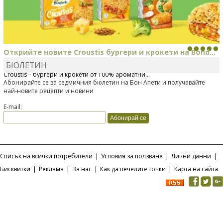
Открийте новите Croustis бургери и крокети на Bond...
БЮЛЕТИН
Bonduelle току-що представи нова вълнуваща продуктова линия
Croustis – бургери и крокети от 100% ароматни...
Абонирайте се за седмичния бюлетин на Бон Апети и получавайте
най-новите рецепти и новини
E-mail:
Списък на всички потребители
|
Условия за ползване
|
Лични данни
|
Бисквитки
|
Реклама
|
За нас
|
Как да печелите точки
|
Карта на сайта