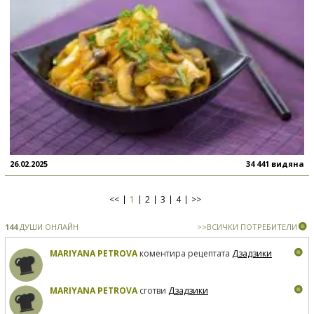
26.02.2025
34 441 видяна
<<
1
2
3
4
>>
144
ДУШИ ОНЛАЙН
>>ВСИЧКИ ПОТРЕБИТЕЛИ
MARIYANA PETROVA
коментира рецептата
Дзадзики
MARIYANA PETROVA
сготви
Дзадзики