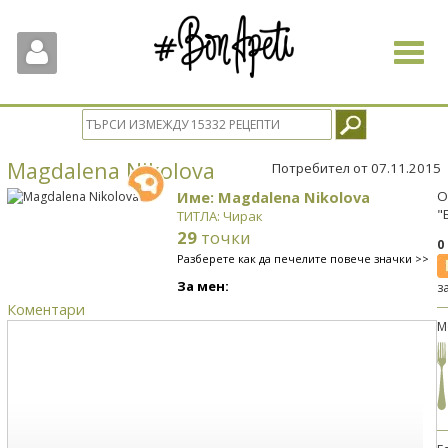
Toggle
navigat
Magdalena Nikolova
Потребител от 07.11.2015
Име: Magdalena Nikolova
О
"
ТИТЛА: Чирак
29
точки
0
Разберете как да печелите повече значки >>
За мен:
з
Коментари
М