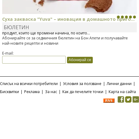
Суха закваска "Yuva" – иновация в домашното приго...
БЮЛЕТИН
Отскоро Лесафр България стартира предлагането на изцяло нов
продукт, който ще промени начина, по който...
Абонирайте се за седмичния бюлетин на Бон Апети и получавайте
най-новите рецепти и новини
E-mail:
Списък на всички потребители
|
Условия за ползване
|
Лични данни
|
Бисквитки
|
Реклама
|
За нас
|
Как да печелите точки
|
Карта на сайта