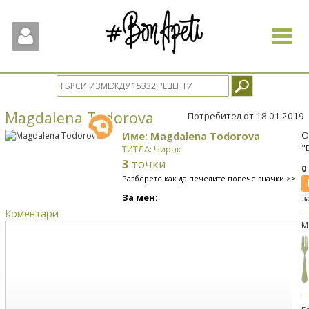
Toggle
navigat
Magdalena Todorova
Потребител от 18.01.2019
Име: Magdalena Todorova
О
"
ТИТЛА: Чирак
3
точки
0
Разберете как да печелите повече значки >>
За мен:
з
Коментари
М