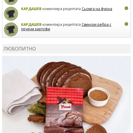
КАРДАШЕВ
коментира рецептата
Сьомга на фурна
КАРДАШЕВ
коментира рецептата
Свински ребра с
печени картофи
ВЛАДИМИРА
сготви
Пилешко с бяло вино и лимон
ЛЮБОПИТНО
MARINA_VITA
коментира рецептата
Киноа със
зеленчуци