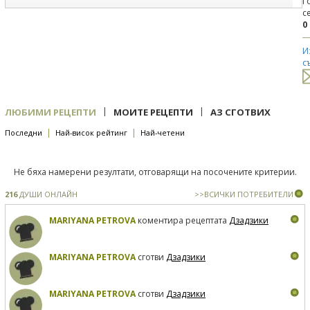
Г
с
0
И
с
|
|
ЛЮБИМИ РЕЦЕПТИ
МОИТЕ РЕЦЕПТИ
АЗ СГОТВИХ
|
|
Последни
Най-висок рейтинг
Най-четени
Не бяха намерени резултати, отговарящи на посочените критерии.
216
ДУШИ ОНЛАЙН
>>ВСИЧКИ ПОТРЕБИТЕЛИ
MARIYANA PETROVA
коментира рецептата
Дзадзики
MARIYANA PETROVA
сготви
Дзадзики
MARIYANA PETROVA
сготви
Дзадзики