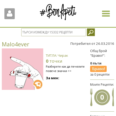
Toggle
navigat
Malo4ever
Потребител от 26.03.2016
Общ брой
ТИТЛА: Чирак
"Браво!":
0
точки
0 пъти
Разберете как да печелите
повече значки >>
за 0 рецепти
За мен:
Моите Рецепти:
0