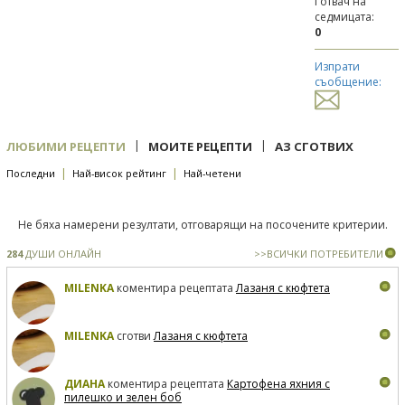
Готвач на
седмицата:
0
Изпрати
съобщение:
|
|
ЛЮБИМИ РЕЦЕПТИ
МОИТЕ РЕЦЕПТИ
АЗ СГОТВИХ
|
|
Последни
Най-висок рейтинг
Най-четени
Не бяха намерени резултати, отговарящи на посочените критерии.
284
ДУШИ ОНЛАЙН
>>ВСИЧКИ ПОТРЕБИТЕЛИ
MILENKA
коментира рецептата
Лазаня с кюфтета
MILENKA
сготви
Лазаня с кюфтета
ДИАНА
коментира рецептата
Картофена яхния с
пилешко и зелен боб