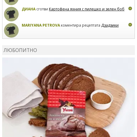
ДИАНА
сготви
Картофена яхния с пилешко и зелен боб
MARIYANA PETROVA
коментира рецептата
Дзадзики
MARIYANA PETROVA
сготви
Дзадзики
ЛЮБОПИТНО
MARIYANA PETROVA
сготви
Дзадзики