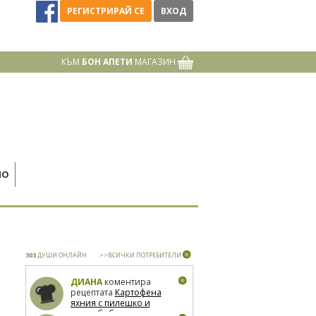
РЕГИСТРИРАЙ СЕ
ВХОД
КЪМ
БОН АПЕТИ
МАГАЗИН
НО
303
ДУШИ ОНЛАЙН
>>ВСИЧКИ ПОТРЕБИТЕЛИ
ДИАНА
коментира
рецептата
Картофена
яхния с пилешко и
зелен боб