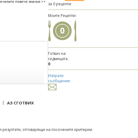
печелите повече значки >>
за 0 рецепти
Моите Рецепти:
0
Готвач на
седмицата:
0
Изпрати
съобщение:
|
АЗ СГОТВИХ
 резултати, отговарящи на посочените критерии.