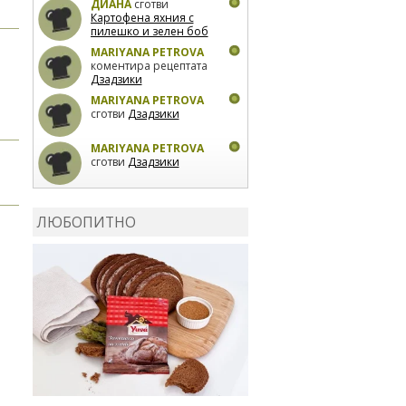
ДИАНА
сготви
Картофена яхния с
пилешко и зелен боб
MARIYANA PETROVA
коментира рецептата
Дзадзики
MARIYANA PETROVA
сготви
Дзадзики
MARIYANA PETROVA
сготви
Дзадзики
КАРДАШЕВ
коментира
рецептата
Сьомга на
ЛЮБОПИТНО
фурна
КАРДАШЕВ
коментира
рецептата
Свински
ребра с печени
картофи