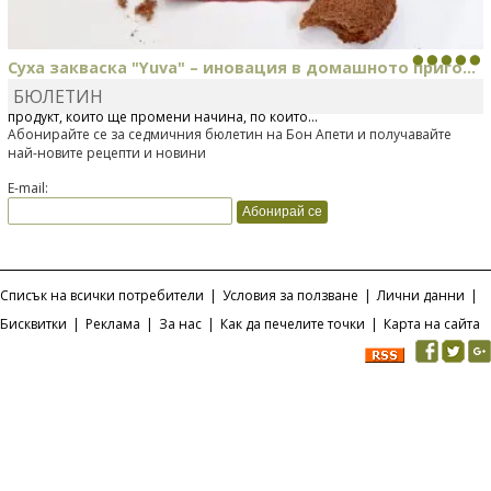
Суха закваска "Yuva" – иновация в домашното приго...
БЮЛЕТИН
Отскоро Лесафр България стартира предлагането на изцяло нов
продукт, който ще промени начина, по който...
Абонирайте се за седмичния бюлетин на Бон Апети и получавайте
най-новите рецепти и новини
E-mail:
Списък на всички потребители
|
Условия за ползване
|
Лични данни
|
Бисквитки
|
Реклама
|
За нас
|
Как да печелите точки
|
Карта на сайта