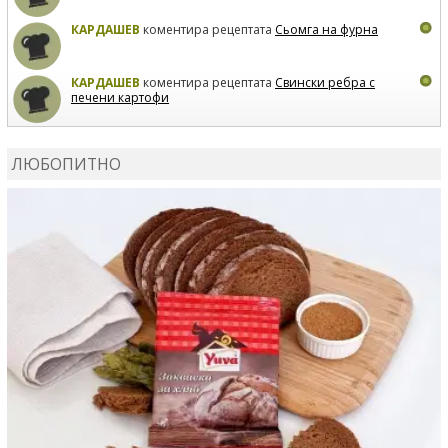
КАРДАШЕВ
коментира рецептата
Сьомга на фурна
КАРДАШЕВ
коментира рецептата
Свински ребра с
печени картофи
ВЛАДИМИРА
сготви
Пилешко с бяло вино и лимон
ЛЮБОПИТНО
MARINA_VITA
коментира рецептата
Киноа със
зеленчуци