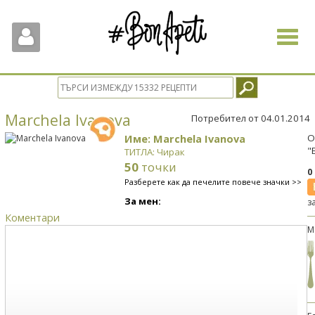
Toggle
navigat
Marchela Ivanova
Потребител от 04.01.2014
Име: Marchela Ivanova
О
"
ТИТЛА: Чирак
50
точки
0
Разберете как да печелите повече значки >>
За мен:
з
Коментари
М