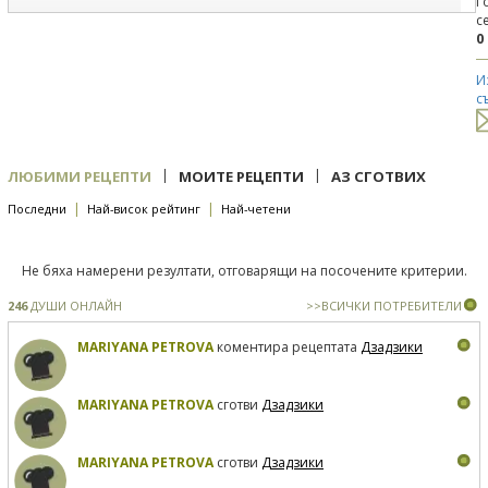
Г
с
0
И
с
|
|
ЛЮБИМИ РЕЦЕПТИ
МОИТЕ РЕЦЕПТИ
АЗ СГОТВИХ
|
|
Последни
Най-висок рейтинг
Най-четени
Не бяха намерени резултати, отговарящи на посочените критерии.
246
ДУШИ ОНЛАЙН
>>ВСИЧКИ ПОТРЕБИТЕЛИ
MARIYANA PETROVA
коментира рецептата
Дзадзики
MARIYANA PETROVA
сготви
Дзадзики
MARIYANA PETROVA
сготви
Дзадзики