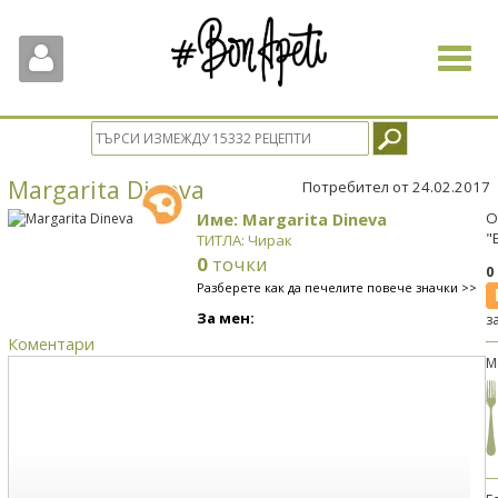
Toggle
navigat
Margarita Dineva
Потребител от 24.02.2017
Име: Margarita Dineva
О
"
ТИТЛА: Чирак
0
точки
0
Разберете как да печелите повече значки >>
За мен:
з
Коментари
М