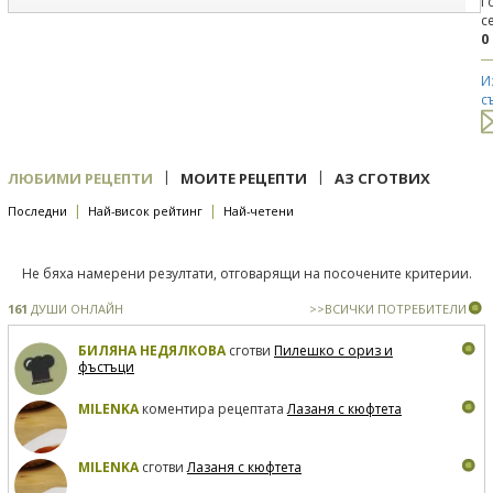
Г
с
0
И
с
|
|
ЛЮБИМИ РЕЦЕПТИ
МОИТЕ РЕЦЕПТИ
АЗ СГОТВИХ
|
|
Последни
Най-висок рейтинг
Най-четени
Не бяха намерени резултати, отговарящи на посочените критерии.
161
ДУШИ ОНЛАЙН
>>ВСИЧКИ ПОТРЕБИТЕЛИ
БИЛЯНА НЕДЯЛКОВА
сготви
Пилешко с ориз и
фъстъци
MILENKA
коментира рецептата
Лазаня с кюфтета
MILENKA
сготви
Лазаня с кюфтета