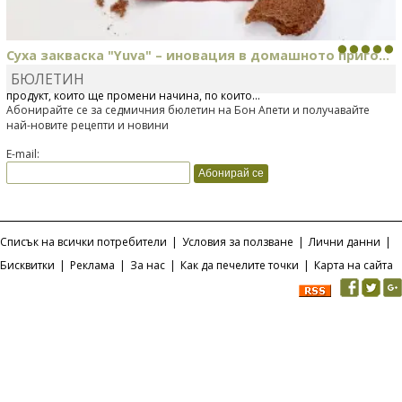
Суха закваска "Yuva" – иновация в домашното приго...
БЮЛЕТИН
Отскоро Лесафр България стартира предлагането на изцяло нов
продукт, който ще промени начина, по който...
Абонирайте се за седмичния бюлетин на Бон Апети и получавайте
най-новите рецепти и новини
E-mail:
Списък на всички потребители
|
Условия за ползване
|
Лични данни
|
Бисквитки
|
Реклама
|
За нас
|
Как да печелите точки
|
Карта на сайта