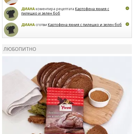
ДИАНА
коментира рецептата
Картофена яхния с
пилешко и зелен боб
ДИАНА
сготви
Картофена яхния с пилешко и зелен боб
MARIYANA PETROVA
коментира рецептата
Дзадзики
ЛЮБОПИТНО
MARIYANA PETROVA
сготви
Дзадзики