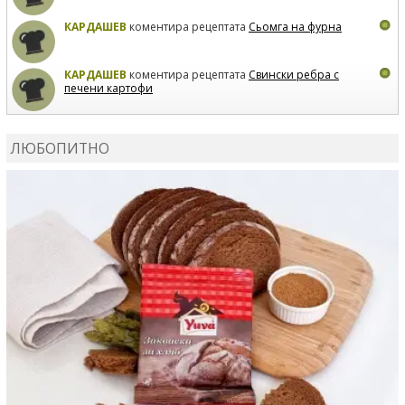
КАРДАШЕВ
коментира рецептата
Сьомга на фурна
КАРДАШЕВ
коментира рецептата
Свински ребра с
печени картофи
ВЛАДИМИРА
сготви
Пилешко с бяло вино и лимон
ЛЮБОПИТНО
MARINA_VITA
коментира рецептата
Киноа със
зеленчуци