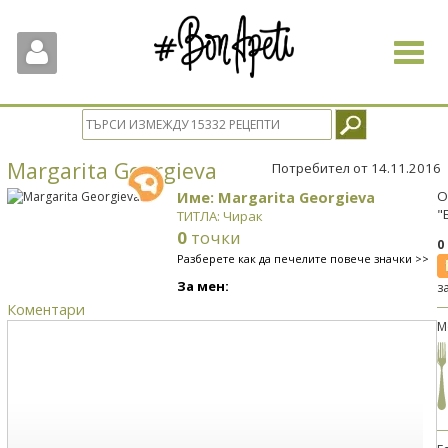
Toggle
navigat
Margarita Georgieva
Потребител от 14.11.2016
Име: Margarita Georgieva
О
"
ТИТЛА: Чирак
0
точки
0
Разберете как да печелите повече значки >>
За мен:
з
Коментари
М