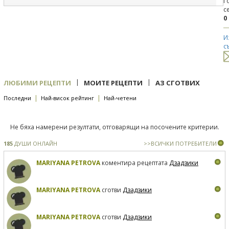
Г
с
0
И
с
|
|
ЛЮБИМИ РЕЦЕПТИ
МОИТЕ РЕЦЕПТИ
АЗ СГОТВИХ
|
|
Последни
Най-висок рейтинг
Най-четени
Не бяха намерени резултати, отговарящи на посочените критерии.
185
ДУШИ ОНЛАЙН
>>ВСИЧКИ ПОТРЕБИТЕЛИ
MARIYANA PETROVA
коментира рецептата
Дзадзики
MARIYANA PETROVA
сготви
Дзадзики
MARIYANA PETROVA
сготви
Дзадзики