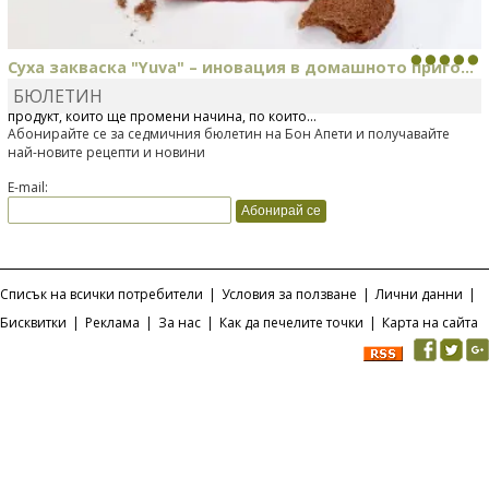
Суха закваска "Yuva" – иновация в домашното приго...
БЮЛЕТИН
Отскоро Лесафр България стартира предлагането на изцяло нов
продукт, който ще промени начина, по който...
Абонирайте се за седмичния бюлетин на Бон Апети и получавайте
най-новите рецепти и новини
E-mail:
Списък на всички потребители
|
Условия за ползване
|
Лични данни
|
Бисквитки
|
Реклама
|
За нас
|
Как да печелите точки
|
Карта на сайта