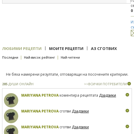
Г
с
0
И
с
|
|
ЛЮБИМИ РЕЦЕПТИ
МОИТЕ РЕЦЕПТИ
АЗ СГОТВИХ
|
|
Последни
Най-висок рейтинг
Най-четени
Не бяха намерени резултати, отговарящи на посочените критерии.
285
ДУШИ ОНЛАЙН
>>ВСИЧКИ ПОТРЕБИТЕЛИ
MARIYANA PETROVA
коментира рецептата
Дзадзики
MARIYANA PETROVA
сготви
Дзадзики
MARIYANA PETROVA
сготви
Дзадзики