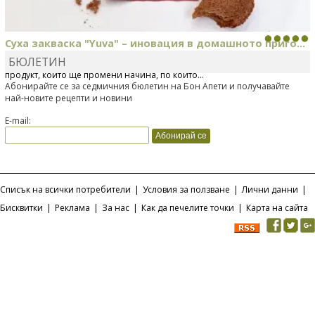
Суха закваска "Yuva" – иновация в домашното приго...
БЮЛЕТИН
Отскоро Лесафр България стартира предлагането на изцяло нов
продукт, който ще промени начина, по който...
Абонирайте се за седмичния бюлетин на Бон Апети и получавайте
най-новите рецепти и новини
E-mail:
Списък на всички потребители
|
Условия за ползване
|
Лични данни
|
Бисквитки
|
Реклама
|
За нас
|
Как да печелите точки
|
Карта на сайта