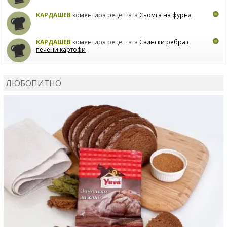
КАРДАШЕВ
коментира рецептата
Сьомга на фурна
КАРДАШЕВ
коментира рецептата
Свински ребра с
печени картофи
ВЛАДИМИРА
сготви
Пилешко с бяло вино и лимон
ЛЮБОПИТНО
MARINA_VITA
коментира рецептата
Киноа със
зеленчуци