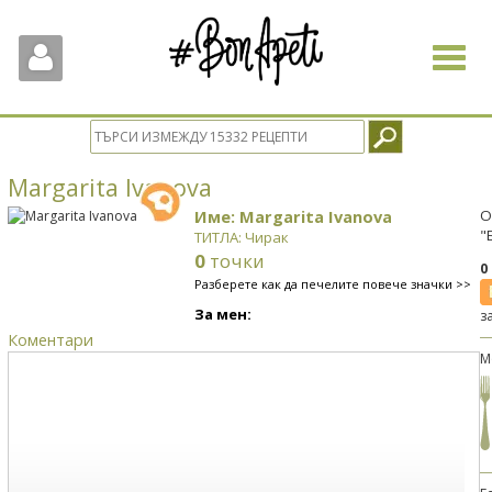
Toggle
navigat
Margarita Ivanova
Име: Margarita Ivanova
О
"
ТИТЛА: Чирак
0
точки
0
Разберете как да печелите повече значки >>
За мен:
з
Коментари
М