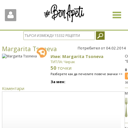
Toggle
navigat
Margarita Tsoneva
Потребител от 04.02.2014
Име: Margarita Tsoneva
О
"
ТИТЛА: Чирак
50
точки
0
Разберете как да печелите повече значки >>
За мен:
з
Коментари
М