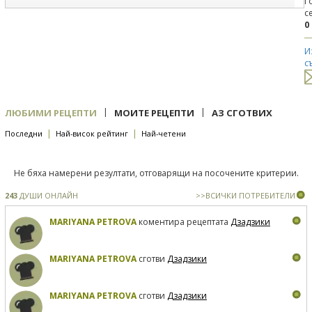
Г
с
0
И
с
|
|
ЛЮБИМИ РЕЦЕПТИ
МОИТЕ РЕЦЕПТИ
АЗ СГОТВИХ
|
|
Последни
Най-висок рейтинг
Най-четени
Не бяха намерени резултати, отговарящи на посочените критерии.
243
ДУШИ ОНЛАЙН
>>ВСИЧКИ ПОТРЕБИТЕЛИ
MARIYANA PETROVA
коментира рецептата
Дзадзики
MARIYANA PETROVA
сготви
Дзадзики
MARIYANA PETROVA
сготви
Дзадзики