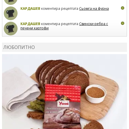
КАРДАШЕВ
коментира рецептата
Сьомга на фурна
КАРДАШЕВ
коментира рецептата
Свински ребра с
печени картофи
ВЛАДИМИРА
сготви
Пилешко с бяло вино и лимон
ЛЮБОПИТНО
MARINA_VITA
коментира рецептата
Киноа със
зеленчуци