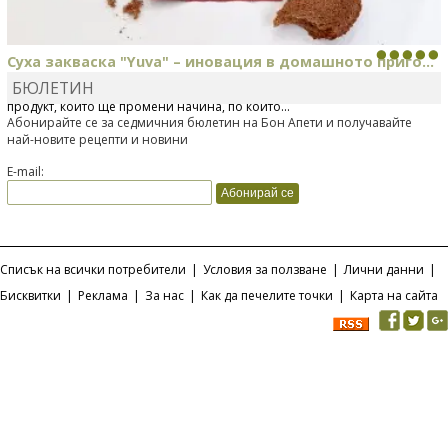
Суха закваска "Yuva" – иновация в домашното приго...
БЮЛЕТИН
Отскоро Лесафр България стартира предлагането на изцяло нов
продукт, който ще промени начина, по който...
Абонирайте се за седмичния бюлетин на Бон Апети и получавайте
най-новите рецепти и новини
E-mail:
Списък на всички потребители
|
Условия за ползване
|
Лични данни
|
Бисквитки
|
Реклама
|
За нас
|
Как да печелите точки
|
Карта на сайта