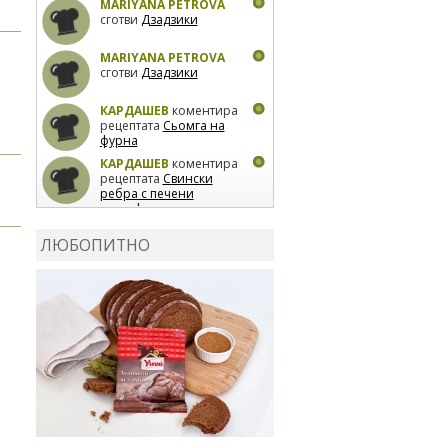
MARIYANA PETROVA
сготви
Дзадзики
MARIYANA PETROVA
сготви
Дзадзики
КАРДАШЕВ
коментира
рецептата
Сьомга на
фурна
КАРДАШЕВ
коментира
рецептата
Свински
ребра с печени
картофи
ВЛАДИМИРА
сготви
Пилешко с бяло вино и
ЛЮБОПИТНО
лимон
MARINA_VITA
коментира рецептата
Киноа със зеленчуци