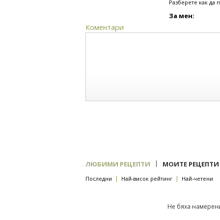
Разберете как да 
За мен:
Коментари
|
ЛЮБИМИ РЕЦЕПТИ
МОИТЕ РЕЦЕПТИ
|
|
Последни
Най-висок рейтинг
Най-четени
Не бяха намерени