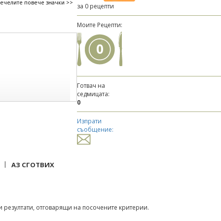
печелите повече значки >>
за 0 рецепти
Моите Рецепти:
0
Готвач на
седмицата:
0
Изпрати
съобщение:
|
АЗ СГОТВИХ
 резултати, отговарящи на посочените критерии.