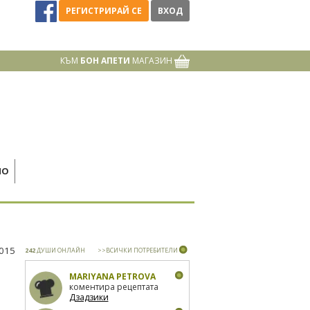
РЕГИСТРИРАЙ СЕ
ВХОД
КЪМ
БОН АПЕТИ
МАГАЗИН
НО
2015
242
ДУШИ ОНЛАЙН
>>ВСИЧКИ ПОТРЕБИТЕЛИ
MARIYANA PETROVA
коментира рецептата
Дзадзики