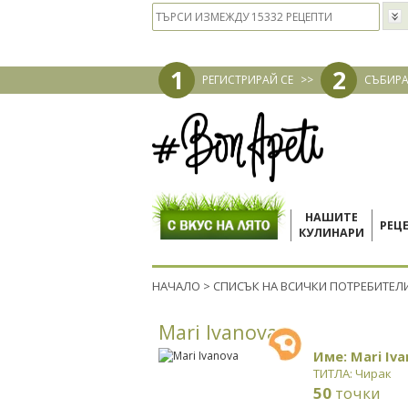
1
2
РЕГИСТРИРАЙ СЕ
>>
СЪБИРА
НАШИТЕ
РЕЦ
КУЛИНАРИ
НАЧАЛО
>
СПИСЪК НА ВСИЧКИ ПОТРЕБИТЕЛ
Mari Ivanova
Име: Mari Iv
ТИТЛА: Чирак
50
точки