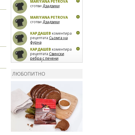
MARIYANA PETROVA
сготви
Дзадзики
MARIYANA PETROVA
сготви
Дзадзики
КАРДАШЕВ
коментира
рецептата
Сьомга на
фурна
КАРДАШЕВ
коментира
рецептата
Свински
ребра с печени
картофи
ВЛАДИМИРА
сготви
Пилешко с бяло вино и
ЛЮБОПИТНО
лимон
MARINA_VITA
коментира рецептата
Киноа със зеленчуци