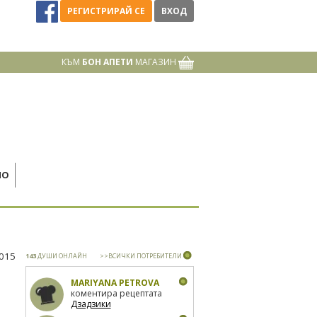
РЕГИСТРИРАЙ СЕ
ВХОД
КЪМ
БОН АПЕТИ
МАГАЗИН
НО
2015
143
ДУШИ ОНЛАЙН
>>ВСИЧКИ ПОТРЕБИТЕЛИ
MARIYANA PETROVA
коментира рецептата
Дзадзики