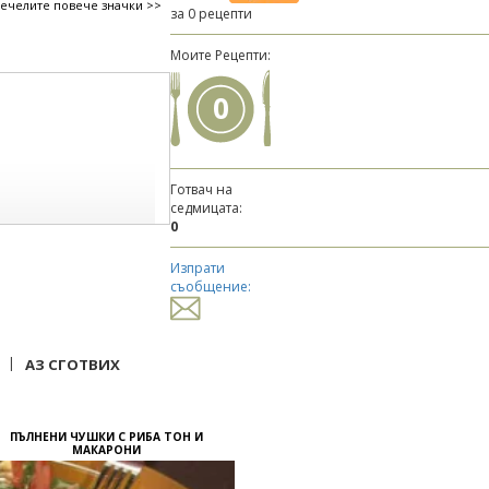
печелите повече значки >>
за 0 рецепти
Моите Рецепти:
0
Готвач на
седмицата:
0
Изпрати
съобщение:
|
АЗ СГОТВИХ
ПЪЛНЕНИ ЧУШКИ С РИБА ТОН И
МАКАРОНИ