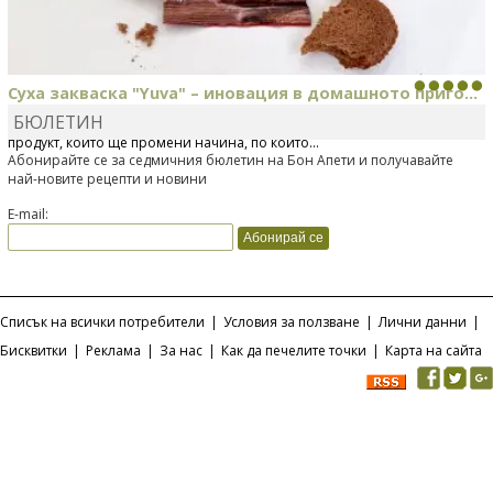
Суха закваска "Yuva" – иновация в домашното приго...
БЮЛЕТИН
Отскоро Лесафр България стартира предлагането на изцяло нов
продукт, който ще промени начина, по който...
Абонирайте се за седмичния бюлетин на Бон Апети и получавайте
най-новите рецепти и новини
E-mail:
Списък на всички потребители
|
Условия за ползване
|
Лични данни
|
Бисквитки
|
Реклама
|
За нас
|
Как да печелите точки
|
Карта на сайта