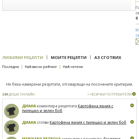
Г
с
0
И
с
|
|
ЛЮБИМИ РЕЦЕПТИ
МОИТЕ РЕЦЕПТИ
АЗ СГОТВИХ
|
|
Последни
Най-висок рейтинг
Най-четени
Не бяха намерени резултати, отговарящи на посочените критерии.
249
ДУШИ ОНЛАЙН
>>ВСИЧКИ ПОТРЕБИТЕЛИ
ДИАНА
коментира рецептата
Картофена яхния с
пилешко и зелен боб
ДИАНА
сготви
Картофена яхния с пилешко и зелен боб
MARIYANA PETROVA
коментира рецептата
Дзадзики