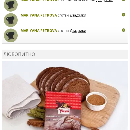
MARIYANA PETROVA
сготви
Дзадзики
MARIYANA PETROVA
сготви
Дзадзики
КАРДАШЕВ
коментира рецептата
Сьомга на фурна
ЛЮБОПИТНО
КАРДАШЕВ
коментира рецептата
Свински ребра с
печени картофи