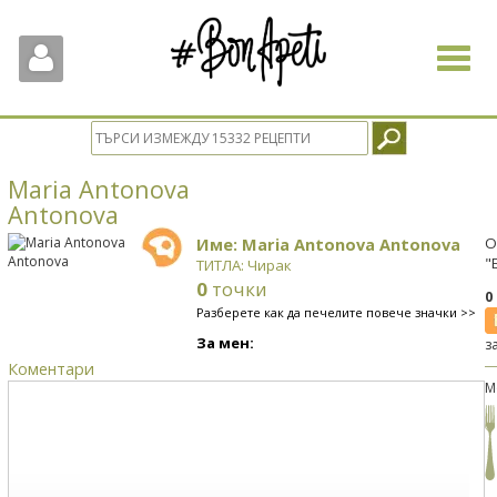
Toggle
navigat
Maria Antonova
Antonova
Име: Maria Antonova Antonova
О
"
ТИТЛА: Чирак
0
точки
0
Разберете как да печелите повече значки >>
За мен:
з
Коментари
М