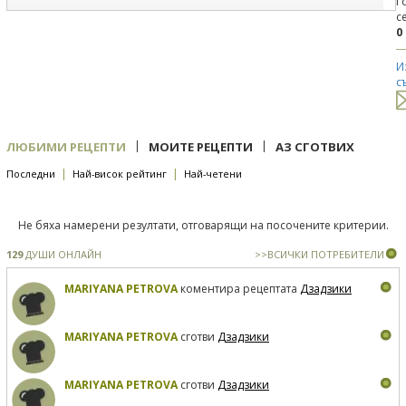
Г
с
0
И
с
|
|
ЛЮБИМИ РЕЦЕПТИ
МОИТЕ РЕЦЕПТИ
АЗ СГОТВИХ
|
|
Последни
Най-висок рейтинг
Най-четени
Не бяха намерени резултати, отговарящи на посочените критерии.
129
ДУШИ ОНЛАЙН
>>ВСИЧКИ ПОТРЕБИТЕЛИ
MARIYANA PETROVA
коментира рецептата
Дзадзики
MARIYANA PETROVA
сготви
Дзадзики
MARIYANA PETROVA
сготви
Дзадзики