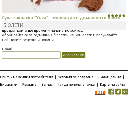
Суха закваска "Yuva" – иновация в домашното приго...
БЮЛЕТИН
Отскоро Лесафр България стартира предлагането на изцяло нов
продукт, който ще промени начина, по който...
Абонирайте се за седмичния бюлетин на Бон Апети и получавайте
най-новите рецепти и новини
E-mail:
Списък на всички потребители
|
Условия за ползване
|
Лични данни
|
Бисквитки
|
Реклама
|
За нас
|
Как да печелите точки
|
Карта на сайта