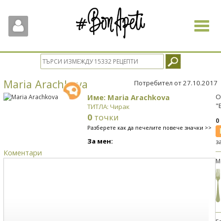
Toggle
navigat
Maria Arachkova
Потребител от 27.10.2017
Име: Maria Arachkova
О
"
ТИТЛА: Чирак
0
точки
0
Разберете как да печелите повече значки >>
За мен:
з
Коментари
М