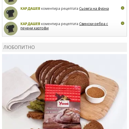
КАРДАШЕВ
коментира рецептата
Сьомга на фурна
КАРДАШЕВ
коментира рецептата
Свински ребра с
печени картофи
ВЛАДИМИРА
сготви
Пилешко с бяло вино и лимон
ЛЮБОПИТНО
MARINA_VITA
коментира рецептата
Киноа със
зеленчуци