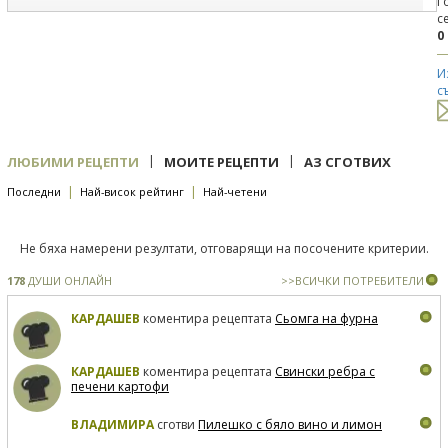
Г
с
0
И
с
|
|
ЛЮБИМИ РЕЦЕПТИ
МОИТЕ РЕЦЕПТИ
АЗ СГОТВИХ
|
|
Последни
Най-висок рейтинг
Най-четени
Не бяха намерени резултати, отговарящи на посочените критерии.
178
ДУШИ ОНЛАЙН
>>ВСИЧКИ ПОТРЕБИТЕЛИ
КАРДАШЕВ
коментира рецептата
Сьомга на фурна
КАРДАШЕВ
коментира рецептата
Свински ребра с
печени картофи
ВЛАДИМИРА
сготви
Пилешко с бяло вино и лимон