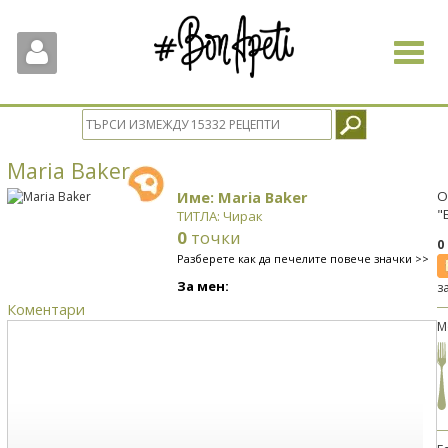
Toggle
navigat
Maria Baker
Име: Maria Baker
О
"
ТИТЛА: Чирак
0
точки
0
Разберете как да печелите повече значки >>
За мен:
з
Коментари
М