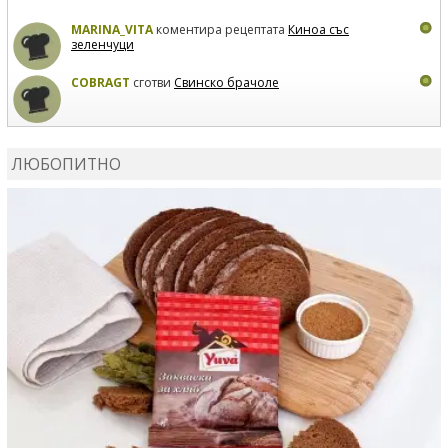
MARINA_VITA
коментира рецептата
Киноа със
зеленчуци
COBRAGT
сготви
Свинско брачоле
EVTEDI
сготви
Печени свински ребра
ЛЮБОПИТНО
DANKOLOVA
сготви
Фокача със синьо сирене, лук и
орехи