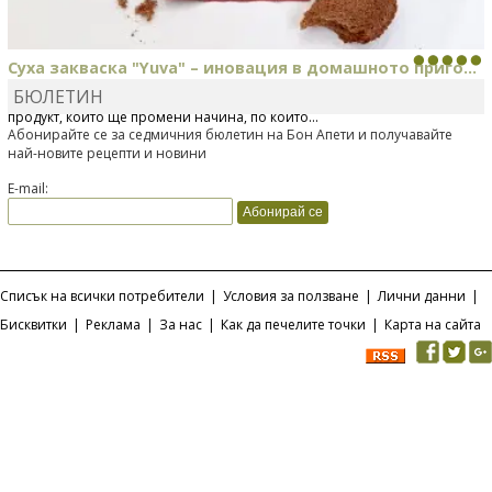
Суха закваска "Yuva" – иновация в домашното приго...
БЮЛЕТИН
Отскоро Лесафр България стартира предлагането на изцяло нов
продукт, който ще промени начина, по който...
Абонирайте се за седмичния бюлетин на Бон Апети и получавайте
най-новите рецепти и новини
E-mail:
Списък на всички потребители
|
Условия за ползване
|
Лични данни
|
Бисквитки
|
Реклама
|
За нас
|
Как да печелите точки
|
Карта на сайта