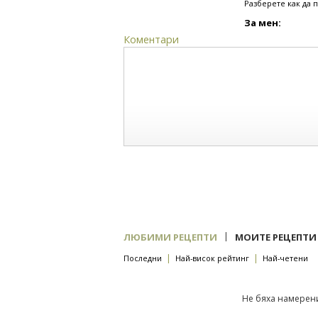
Разберете как да 
За мен:
Коментари
|
ЛЮБИМИ РЕЦЕПТИ
МОИТЕ РЕЦЕПТИ
|
|
Последни
Най-висок рейтинг
Най-четени
Не бяха намерени