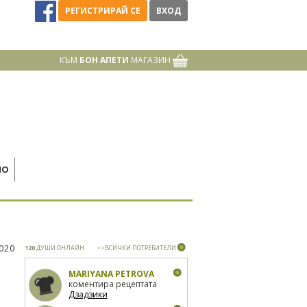
РЕГИСТРИРАЙ СЕ
ВХОД
КЪМ
БОН АПЕТИ
МАГАЗИН
НО
2020
120
ДУШИ ОНЛАЙН
>>ВСИЧКИ ПОТРЕБИТЕЛИ
MARIYANA PETROVA
коментира рецептата
Дзадзики