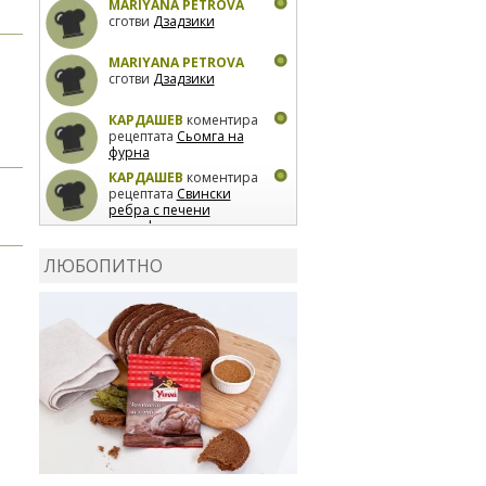
MARIYANA PETROVA
сготви
Дзадзики
MARIYANA PETROVA
сготви
Дзадзики
КАРДАШЕВ
коментира
рецептата
Сьомга на
фурна
КАРДАШЕВ
коментира
рецептата
Свински
ребра с печени
картофи
ВЛАДИМИРА
сготви
Пилешко с бяло вино и
ЛЮБОПИТНО
лимон
MARINA_VITA
коментира рецептата
Киноа със зеленчуци