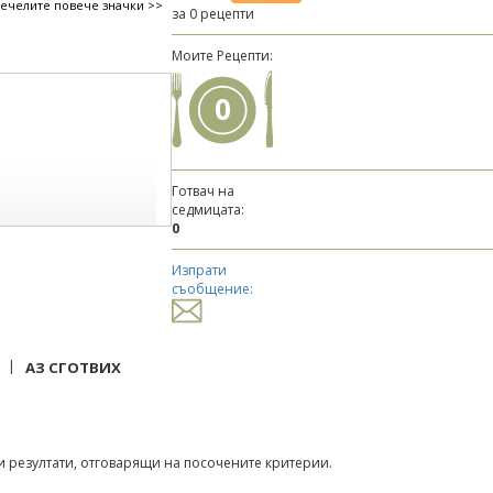
печелите повече значки >>
за 0 рецепти
Моите Рецепти:
0
Готвач на
седмицата:
0
Изпрати
съобщение:
|
АЗ СГОТВИХ
 резултати, отговарящи на посочените критерии.