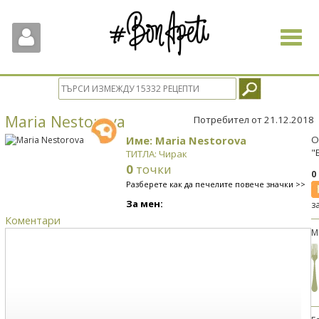
Toggle
navigat
Maria Nestorova
Потребител от 21.12.2018
Име: Maria Nestorova
О
"
ТИТЛА: Чирак
0
точки
0
Разберете как да печелите повече значки >>
За мен:
з
Коментари
М