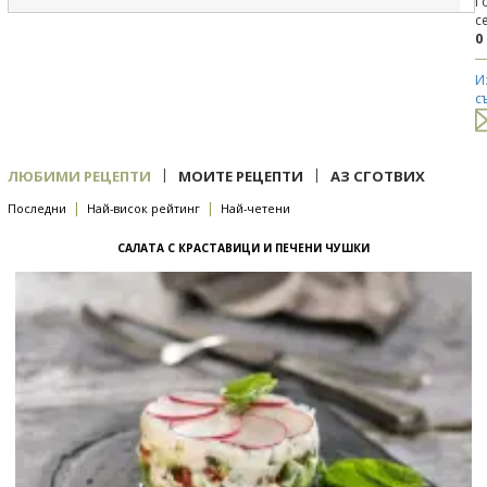
Г
с
0
И
с
|
|
ЛЮБИМИ РЕЦЕПТИ
МОИТЕ РЕЦЕПТИ
АЗ СГОТВИХ
|
|
Последни
Най-висок рейтинг
Най-четени
САЛАТА С КРАСТАВИЦИ И ПЕЧЕНИ ЧУШКИ