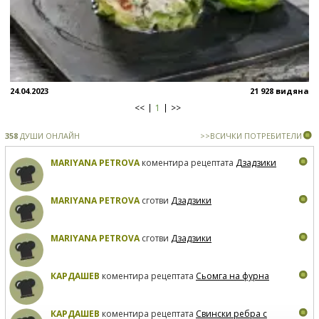
24.04.2023
21 928 видяна
<<
1
>>
358
ДУШИ ОНЛАЙН
>>ВСИЧКИ ПОТРЕБИТЕЛИ
MARIYANA PETROVA
коментира рецептата
Дзадзики
MARIYANA PETROVA
сготви
Дзадзики
MARIYANA PETROVA
сготви
Дзадзики
КАРДАШЕВ
коментира рецептата
Сьомга на фурна
КАРДАШЕВ
коментира рецептата
Свински ребра с