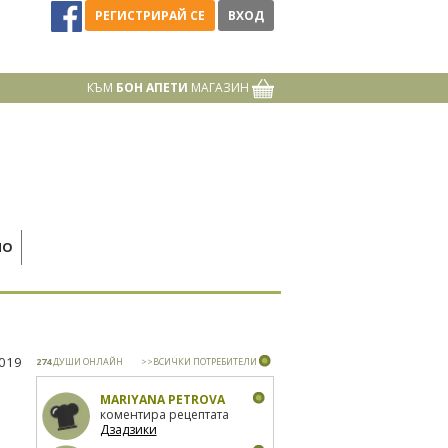
РЕГИСТРИРАЙ СЕ
ВХОД
КЪМ
БОН АПЕТИ
МАГАЗИН
НО
2019
274
ДУШИ ОНЛАЙН
>>ВСИЧКИ ПОТРЕБИТЕЛИ
MARIYANA PETROVA
коментира рецептата
Дзадзики