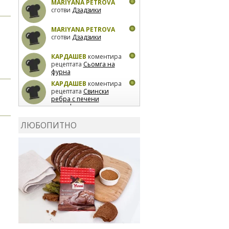
MARIYANA PETROVA
сготви
Дзадзики
MARIYANA PETROVA
сготви
Дзадзики
КАРДАШЕВ
коментира
рецептата
Сьомга на
фурна
КАРДАШЕВ
коментира
рецептата
Свински
ребра с печени
картофи
ВЛАДИМИРА
сготви
Пилешко с бяло вино и
ЛЮБОПИТНО
лимон
MARINA_VITA
коментира рецептата
Киноа със зеленчуци