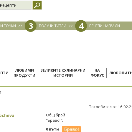
Рецепти
3
4
Й ТОЧКИ
>>
ПОЛУЧИ ТИТЛИ
>>
ПЕЧЕЛИ НАГРАДИ
ЛЮБИМИ
ВЕЛИКИТЕ КУЛИНАРНИ
НА
ЕПТИ
ЛЮБОПИТ
ПРОДУКТИ
ИСТОРИИ
ФОКУС
И
Потребител от 16.02.
ocheva
Общ брой
"Браво!":
0 пъти