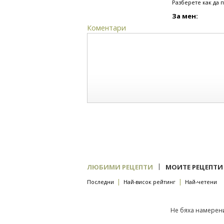
Разберете как да 
За мен:
Коментари
|
ЛЮБИМИ РЕЦЕПТИ
МОИТЕ РЕЦЕПТИ
|
|
Последни
Най-висок рейтинг
Най-четени
Не бяха намерени