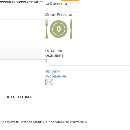
печелите повече значки >>
за 0 рецепти
Моите Рецепти:
0
Готвач на
седмицата:
0
Изпрати
съобщение:
|
АЗ СГОТВИХ
 резултати, отговарящи на посочените критерии.