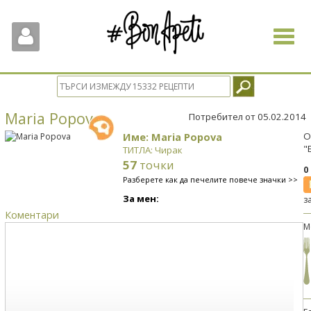
Toggle
navigat
Maria Popova
Потребител от 05.02.2014
Име: Maria Popova
О
"
ТИТЛА: Чирак
57
точки
0
Разберете как да печелите повече значки >>
За мен:
з
Коментари
М