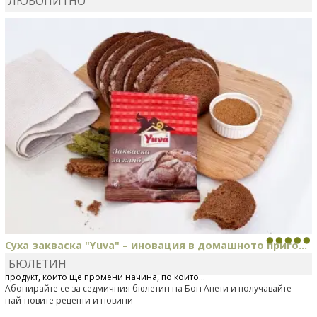
ЛЮБОПИТНО
MARINA_VITA
коментира рецептата
Киноа със
зеленчуци
Суха закваска "Yuva" – иновация в домашното приго...
БЮЛЕТИН
Отскоро Лесафр България стартира предлагането на изцяло нов
продукт, който ще промени начина, по който...
Абонирайте се за седмичния бюлетин на Бон Апети и получавайте
най-новите рецепти и новини