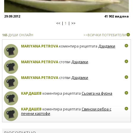
29.09.2012
41 902 видяна
<<
1
>>
165
ДУШИ ОНЛАЙН
>>ВСИЧКИ ПОТРЕБИТЕЛИ
MARIYANA PETROVA
коментира рецептата
Дзадзики
MARIYANA PETROVA
сготви
Дзадзики
MARIYANA PETROVA
сготви
Дзадзики
КАРДАШЕВ
коментира рецептата
Сьомга на фурна
КАРДАШЕВ
коментира рецептата
Свински ребра с
печени картофи
ВЛАДИМИРА
сготви
Пилешко с бяло вино и лимон