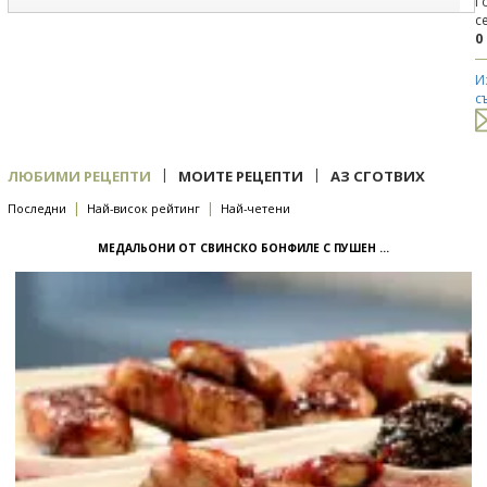
Г
с
0
И
с
|
|
ЛЮБИМИ РЕЦЕПТИ
МОИТЕ РЕЦЕПТИ
АЗ СГОТВИХ
|
|
Последни
Най-висок рейтинг
Най-четени
МЕДАЛЬОНИ ОТ СВИНСКО БОНФИЛЕ С ПУШЕН ...