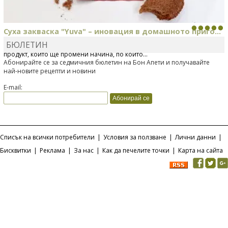
Суха закваска "Yuva" – иновация в домашното приго...
БЮЛЕТИН
Отскоро Лесафр България стартира предлагането на изцяло нов
продукт, който ще промени начина, по който...
Абонирайте се за седмичния бюлетин на Бон Апети и получавайте
най-новите рецепти и новини
E-mail:
Списък на всички потребители
|
Условия за ползване
|
Лични данни
|
Бисквитки
|
Реклама
|
За нас
|
Как да печелите точки
|
Карта на сайта