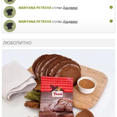
MARIYANA PETROVA
сготви
Дзадзики
MARIYANA PETROVA
сготви
Дзадзики
КАРДАШЕВ
коментира рецептата
Сьомга на фурна
ЛЮБОПИТНО
КАРДАШЕВ
коментира рецептата
Свински ребра с
печени картофи