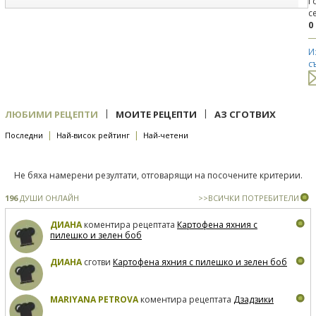
Г
с
0
И
с
|
|
ЛЮБИМИ РЕЦЕПТИ
МОИТЕ РЕЦЕПТИ
АЗ СГОТВИХ
|
|
Последни
Най-висок рейтинг
Най-четени
Не бяха намерени резултати, отговарящи на посочените критерии.
196
ДУШИ ОНЛАЙН
>>ВСИЧКИ ПОТРЕБИТЕЛИ
ДИАНА
коментира рецептата
Картофена яхния с
пилешко и зелен боб
ДИАНА
сготви
Картофена яхния с пилешко и зелен боб
MARIYANA PETROVA
коментира рецептата
Дзадзики