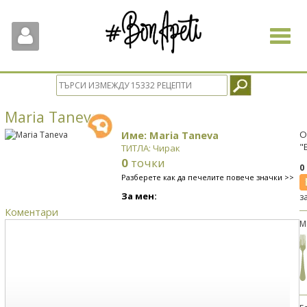
Toggle
navigat
Maria Taneva
Име: Maria Taneva
О
"
ТИТЛА: Чирак
0
точки
0
Разберете как да печелите повече значки >>
За мен:
з
Коментари
М