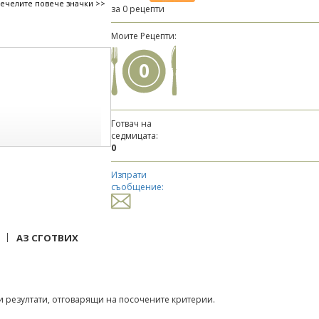
печелите повече значки >>
за 0 рецепти
Моите Рецепти:
0
Готвач на
седмицата:
0
Изпрати
съобщение:
|
АЗ СГОТВИХ
 резултати, отговарящи на посочените критерии.