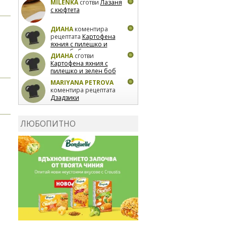
MILENKA
сготви
Лазаня
с кюфтета
ДИАНА
коментира
рецептата
Картофена
яхния с пилешко и
зелен боб
ДИАНА
сготви
Картофена яхния с
пилешко и зелен боб
MARIYANA PETROVA
коментира рецептата
Дзадзики
MARIYANA PETROVA
сготви
Дзадзики
ЛЮБОПИТНО
MARIYANA PETROVA
сготви
Дзадзики