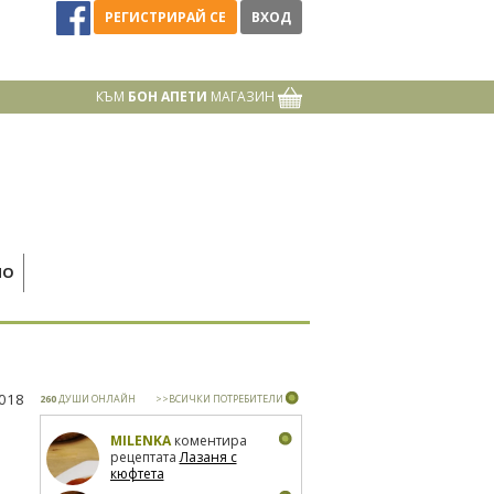
РЕГИСТРИРАЙ СЕ
ВХОД
КЪМ
БОН АПЕТИ
МАГАЗИН
НО
2018
260
ДУШИ ОНЛАЙН
>>ВСИЧКИ ПОТРЕБИТЕЛИ
MILENKA
коментира
рецептата
Лазаня с
кюфтета