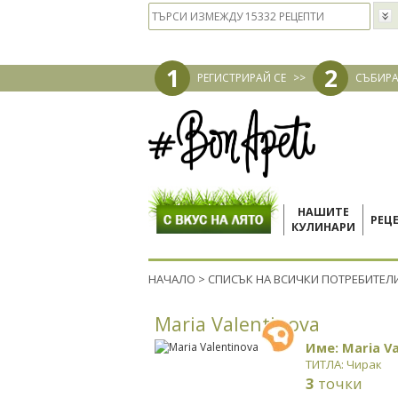
1
2
РЕГИСТРИРАЙ СЕ
>>
СЪБИРА
НАШИТЕ
РЕЦ
КУЛИНАРИ
НАЧАЛО
>
СПИСЪК НА ВСИЧКИ ПОТРЕБИТЕЛ
Maria Valentinova
Име: Maria Va
ТИТЛА: Чирак
3
точки