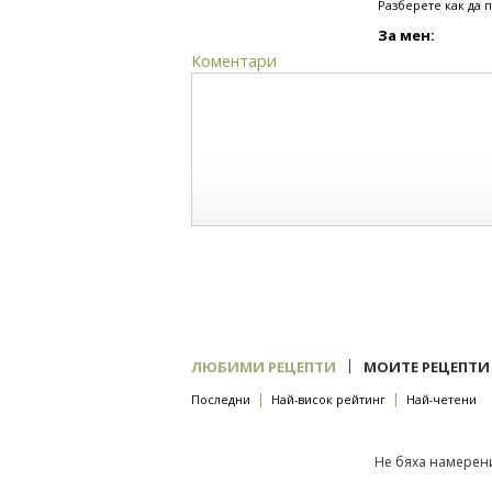
Разберете как да 
За мен:
Коментари
|
ЛЮБИМИ РЕЦЕПТИ
МОИТЕ РЕЦЕПТИ
|
|
Последни
Най-висок рейтинг
Най-четени
Не бяха намерени