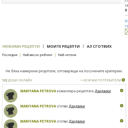
Г
с
0
И
с
|
|
ЛЮБИМИ РЕЦЕПТИ
МОИТЕ РЕЦЕПТИ
АЗ СГОТВИХ
|
|
Последни
Най-висок рейтинг
Най-четени
Не бяха намерени резултати, отговарящи на посочените критерии.
122
ДУШИ ОНЛАЙН
>>ВСИЧКИ ПОТРЕБИТЕЛИ
MARIYANA PETROVA
коментира рецептата
Дзадзики
MARIYANA PETROVA
сготви
Дзадзики
MARIYANA PETROVA
сготви
Дзадзики