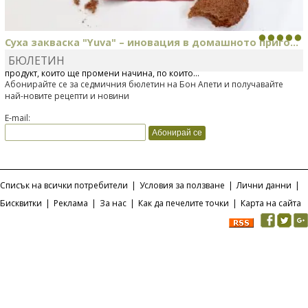
Суха закваска "Yuva" – иновация в домашното приго...
БЮЛЕТИН
Отскоро Лесафр България стартира предлагането на изцяло нов
продукт, който ще промени начина, по който...
Абонирайте се за седмичния бюлетин на Бон Апети и получавайте
най-новите рецепти и новини
E-mail:
Списък на всички потребители
|
Условия за ползване
|
Лични данни
|
Бисквитки
|
Реклама
|
За нас
|
Как да печелите точки
|
Карта на сайта