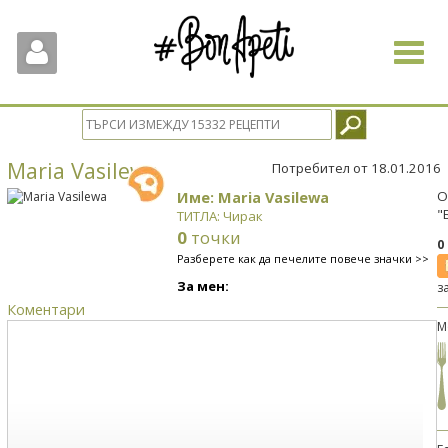
Toggle
navigat
Maria Vasilewa
Потребител от 18.01.2016
Име: Maria Vasilewa
О
"
ТИТЛА: Чирак
0
точки
0
Разберете как да печелите повече значки >>
За мен:
з
Коментари
М