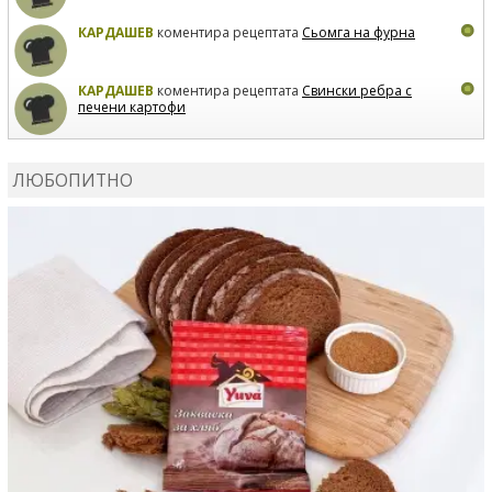
КАРДАШЕВ
коментира рецептата
Сьомга на фурна
КАРДАШЕВ
коментира рецептата
Свински ребра с
печени картофи
ВЛАДИМИРА
сготви
Пилешко с бяло вино и лимон
ЛЮБОПИТНО
MARINA_VITA
коментира рецептата
Киноа със
зеленчуци