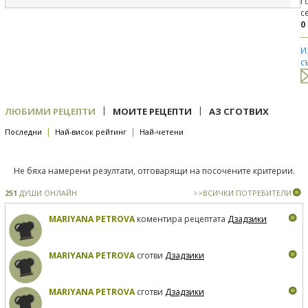
Г
с
0
И
с
|
|
ЛЮБИМИ РЕЦЕПТИ
МОИТЕ РЕЦЕПТИ
АЗ СГОТВИХ
|
|
Последни
Най-висок рейтинг
Най-четени
Не бяха намерени резултати, отговарящи на посочените критерии.
251
ДУШИ ОНЛАЙН
>>ВСИЧКИ ПОТРЕБИТЕЛИ
MARIYANA PETROVA
коментира рецептата
Дзадзики
MARIYANA PETROVA
сготви
Дзадзики
MARIYANA PETROVA
сготви
Дзадзики