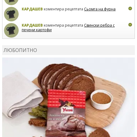
КАРДАШЕВ
коментира рецептата
Сьомга на фурна
КАРДАШЕВ
коментира рецептата
Свински ребра с
печени картофи
ВЛАДИМИРА
сготви
Пилешко с бяло вино и лимон
ЛЮБОПИТНО
MARINA_VITA
коментира рецептата
Киноа със
зеленчуци