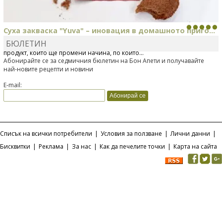
Суха закваска "Yuva" – иновация в домашното приго...
БЮЛЕТИН
Отскоро Лесафр България стартира предлагането на изцяло нов
продукт, който ще промени начина, по който...
Абонирайте се за седмичния бюлетин на Бон Апети и получавайте
най-новите рецепти и новини
E-mail:
Списък на всички потребители
|
Условия за ползване
|
Лични данни
|
Бисквитки
|
Реклама
|
За нас
|
Как да печелите точки
|
Карта на сайта