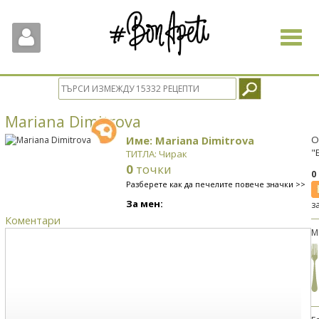
Toggle
navigat
Mariana Dimitrova
Име: Mariana Dimitrova
О
"
ТИТЛА: Чирак
0
точки
0
Разберете как да печелите повече значки >>
За мен:
з
Коментари
М