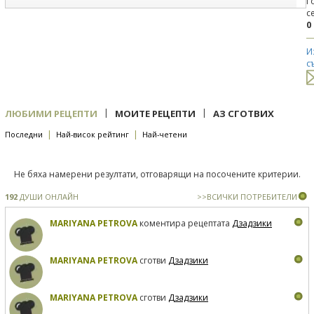
Г
с
0
И
с
|
|
ЛЮБИМИ РЕЦЕПТИ
МОИТЕ РЕЦЕПТИ
АЗ СГОТВИХ
|
|
Последни
Най-висок рейтинг
Най-четени
Не бяха намерени резултати, отговарящи на посочените критерии.
192
ДУШИ ОНЛАЙН
>>ВСИЧКИ ПОТРЕБИТЕЛИ
MARIYANA PETROVA
коментира рецептата
Дзадзики
MARIYANA PETROVA
сготви
Дзадзики
MARIYANA PETROVA
сготви
Дзадзики