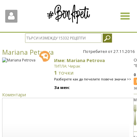
Toggle
navigat
Mariana Petrova
Потребител от 27.11.2016
Име: Mariana Petrova
О
"
ТИТЛА: Чирак
1
точки
0
Разберете как да печелите повече значки >>
За мен:
з
Коментари
М