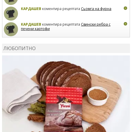
КАРДАШЕВ
коментира рецептата
Сьомга на фурна
КАРДАШЕВ
коментира рецептата
Свински ребра с
печени картофи
ВЛАДИМИРА
сготви
Пилешко с бяло вино и лимон
ЛЮБОПИТНО
MARINA_VITA
коментира рецептата
Киноа със
зеленчуци