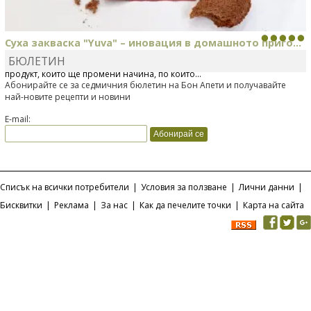
Суха закваска "Yuva" – иновация в домашното приго...
БЮЛЕТИН
Отскоро Лесафр България стартира предлагането на изцяло нов
продукт, който ще промени начина, по който...
Абонирайте се за седмичния бюлетин на Бон Апети и получавайте
най-новите рецепти и новини
E-mail:
Списък на всички потребители
|
Условия за ползване
|
Лични данни
|
Бисквитки
|
Реклама
|
За нас
|
Как да печелите точки
|
Карта на сайта