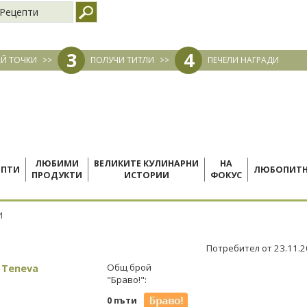
Рецепти
3
4
Й ТОЧКИ
>>
ПОЛУЧИ ТИТЛИ
>>
ПЕЧЕЛИ НАГРАДИ
ЛЮБИМИ
ВЕЛИКИТЕ КУЛИНАРНИ
НА
ЕПТИ
ЛЮБОПИТ
ПРОДУКТИ
ИСТОРИИ
ФОКУС
И
Потребител от 23.11.
 Teneva
Общ брой
"Браво!":
0 пъти