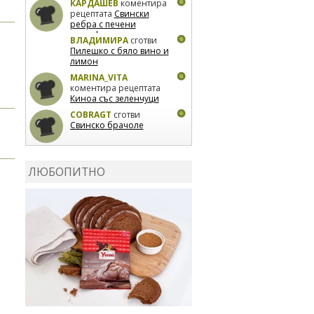
КАРДАШЕВ
коментира
рецептата
Свински
ребра с печени
картофи
ВЛАДИМИРА
сготви
Пилешко с бяло вино и
лимон
MARINA_VITA
коментира рецептата
Киноа със зеленчуци
COBRAGT
сготви
Свинско брачоле
EVTEDI
сготви
Печени
свински ребра
ЛЮБОПИТНО
DANKOLOVA
сготви
Фокача със синьо
сирене, лук и орехи