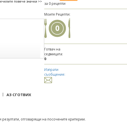
печелите повече значки >>
за 0 рецепти
Моите Рецепти:
0
Готвач на
седмицата:
0
Изпрати
съобщение:
|
АЗ СГОТВИХ
 резултати, отговарящи на посочените критерии.