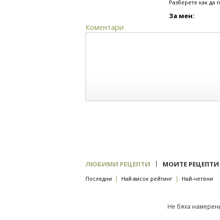
Разберете как да 
За мен:
Коментари
|
ЛЮБИМИ РЕЦЕПТИ
МОИТЕ РЕЦЕПТИ
|
|
Последни
Най-висок рейтинг
Най-четени
Не бяха намерени