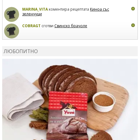
MARINA_VITA
коментира рецептата
Киноа със
зеленчуци
COBRAGT
сготви
Свинско брачоле
EVTEDI
сготви
Печени свински ребра
ЛЮБОПИТНО
DANKOLOVA
сготви
Фокача със синьо сирене, лук и
орехи