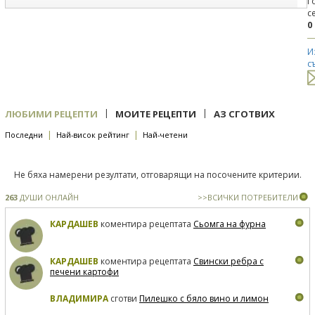
Г
с
0
И
с
|
|
ЛЮБИМИ РЕЦЕПТИ
МОИТЕ РЕЦЕПТИ
АЗ СГОТВИХ
|
|
Последни
Най-висок рейтинг
Най-четени
Не бяха намерени резултати, отговарящи на посочените критерии.
263
ДУШИ ОНЛАЙН
>>ВСИЧКИ ПОТРЕБИТЕЛИ
КАРДАШЕВ
коментира рецептата
Сьомга на фурна
КАРДАШЕВ
коментира рецептата
Свински ребра с
печени картофи
ВЛАДИМИРА
сготви
Пилешко с бяло вино и лимон