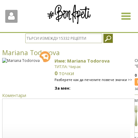
Toggle
navigat
Mariana Todorova
Име: Mariana Todorova
О
"
ТИТЛА: Чирак
0
точки
0
Разберете как да печелите повече значки >>
За мен:
з
Коментари
М