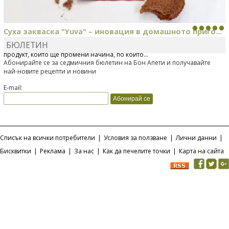
Суха закваска "Yuva" – иновация в домашното приго...
БЮЛЕТИН
Отскоро Лесафр България стартира предлагането на изцяло нов
продукт, който ще промени начина, по който...
Абонирайте се за седмичния бюлетин на Бон Апети и получавайте
най-новите рецепти и новини
E-mail:
Списък на всички потребители
|
Условия за ползване
|
Лични данни
|
Бисквитки
|
Реклама
|
За нас
|
Как да печелите точки
|
Карта на сайта