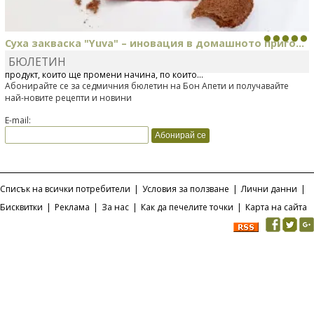
Суха закваска "Yuva" – иновация в домашното приго...
БЮЛЕТИН
Отскоро Лесафр България стартира предлагането на изцяло нов
продукт, който ще промени начина, по който...
Абонирайте се за седмичния бюлетин на Бон Апети и получавайте
най-новите рецепти и новини
E-mail:
Списък на всички потребители
|
Условия за ползване
|
Лични данни
|
Бисквитки
|
Реклама
|
За нас
|
Как да печелите точки
|
Карта на сайта