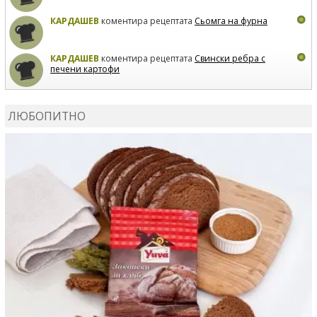
КАРДАШЕВ
коментира рецептата
Сьомга на фурна
КАРДАШЕВ
коментира рецептата
Свински ребра с
печени картофи
ВЛАДИМИРА
сготви
Пилешко с бяло вино и лимон
ЛЮБОПИТНО
MARINA_VITA
коментира рецептата
Киноа със
зеленчуци