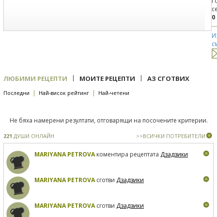
Г
с
0
И
с
|
|
ЛЮБИМИ РЕЦЕПТИ
МОИТЕ РЕЦЕПТИ
АЗ СГОТВИХ
|
|
Последни
Най-висок рейтинг
Най-четени
Не бяха намерени резултати, отговарящи на посочените критерии.
221
ДУШИ ОНЛАЙН
>>ВСИЧКИ ПОТРЕБИТЕЛИ
MARIYANA PETROVA
коментира рецептата
Дзадзики
MARIYANA PETROVA
сготви
Дзадзики
MARIYANA PETROVA
сготви
Дзадзики