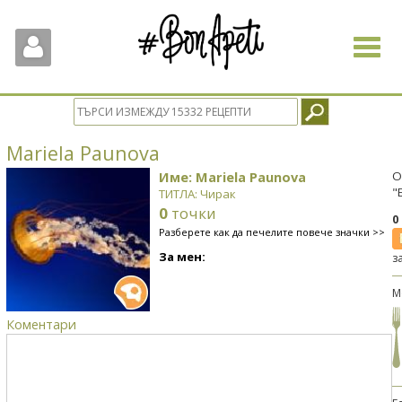
Toggle
navigat
Mariela Paunova
Име: Mariela Paunova
О
"
ТИТЛА: Чирак
0
точки
0
Разберете как да печелите повече значки >>
За мен:
з
М
Коментари