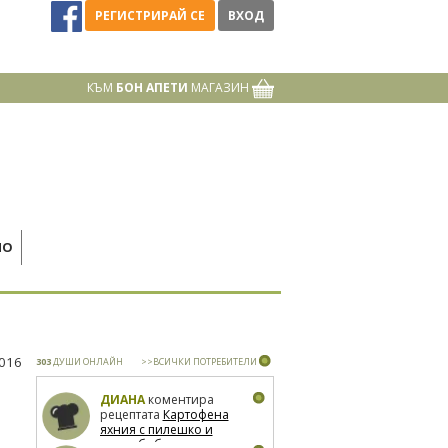
РЕГИСТРИРАЙ СЕ
ВХОД
КЪМ
БОН АПЕТИ
МАГАЗИН
НО
2016
303
ДУШИ ОНЛАЙН
>>ВСИЧКИ ПОТРЕБИТЕЛИ
ДИАНА
коментира
рецептата
Картофена
яхния с пилешко и
зелен боб