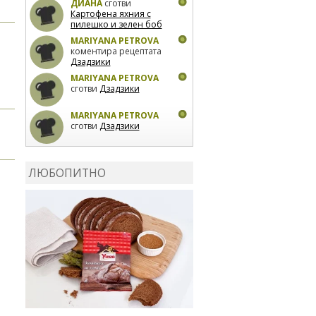
ДИАНА
сготви
Картофена яхния с
пилешко и зелен боб
MARIYANA PETROVA
коментира рецептата
Дзадзики
MARIYANA PETROVA
сготви
Дзадзики
MARIYANA PETROVA
сготви
Дзадзики
КАРДАШЕВ
коментира
рецептата
Сьомга на
ЛЮБОПИТНО
фурна
КАРДАШЕВ
коментира
рецептата
Свински
ребра с печени
картофи