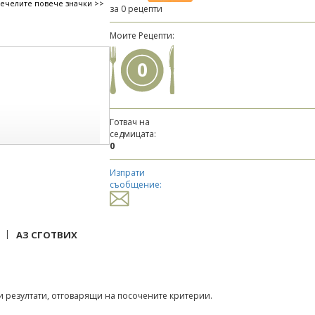
печелите повече значки >>
за 0 рецепти
Моите Рецепти:
0
Готвач на
седмицата:
0
Изпрати
съобщение:
|
АЗ СГОТВИХ
 резултати, отговарящи на посочените критерии.