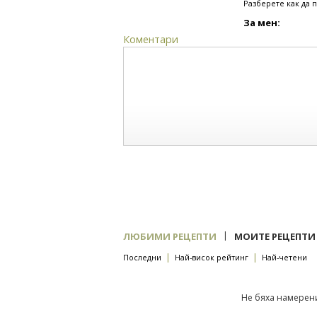
Разберете как да 
За мен:
Коментари
|
ЛЮБИМИ РЕЦЕПТИ
МОИТЕ РЕЦЕПТИ
|
|
Последни
Най-висок рейтинг
Най-четени
Не бяха намерени