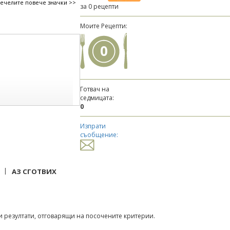
печелите повече значки >>
за 0 рецепти
Моите Рецепти:
0
Готвач на
седмицата:
0
Изпрати
съобщение:
|
АЗ СГОТВИХ
 резултати, отговарящи на посочените критерии.