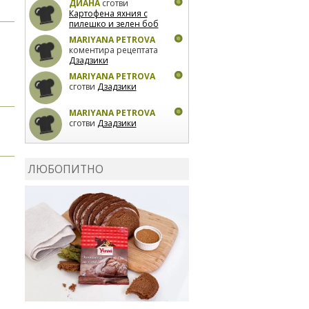
ДИАНА
сготви
Картофена яхния с
пилешко и зелен боб
MARIYANA PETROVA
коментира рецептата
Дзадзики
MARIYANA PETROVA
сготви
Дзадзики
MARIYANA PETROVA
сготви
Дзадзики
КАРДАШЕВ
коментира
рецептата
Сьомга на
ЛЮБОПИТНО
фурна
КАРДАШЕВ
коментира
рецептата
Свински
ребра с печени
картофи