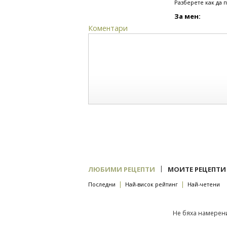
Разберете как да 
За мен:
Коментари
|
ЛЮБИМИ РЕЦЕПТИ
МОИТЕ РЕЦЕПТИ
|
|
Последни
Най-висок рейтинг
Най-четени
Не бяха намерени