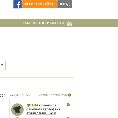
РЕГИСТРИРАЙ СЕ
ВХОД
КЪМ
БОН АПЕТИ
МАГАЗИН
НО
2021
240
ДУШИ ОНЛАЙН
>>ВСИЧКИ ПОТРЕБИТЕЛИ
ДИАНА
коментира
рецептата
Картофена
яхния с пилешко и
зелен боб