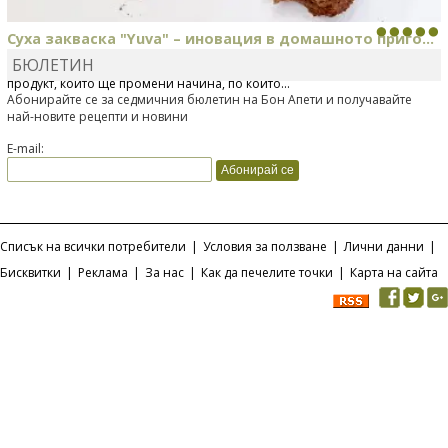
Суха закваска "Yuva" – иновация в домашното приго...
БЮЛЕТИН
Отскоро Лесафр България стартира предлагането на изцяло нов
продукт, който ще промени начина, по който...
Абонирайте се за седмичния бюлетин на Бон Апети и получавайте
най-новите рецепти и новини
E-mail:
Списък на всички потребители
|
Условия за ползване
|
Лични данни
|
Бисквитки
|
Реклама
|
За нас
|
Как да печелите точки
|
Карта на сайта