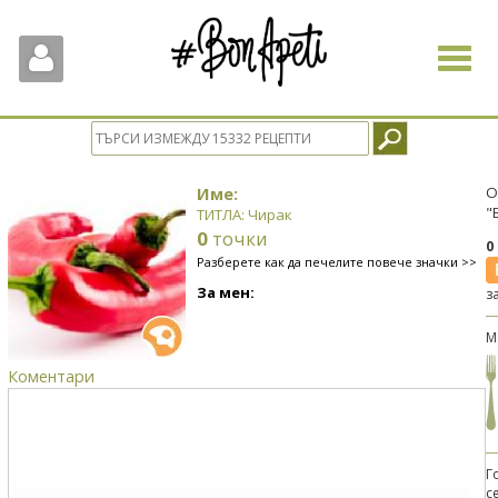
Toggle
navigat
Име:
О
"
ТИТЛА: Чирак
0
точки
0
Разберете как да печелите повече значки >>
За мен:
з
М
Коментари
Г
с