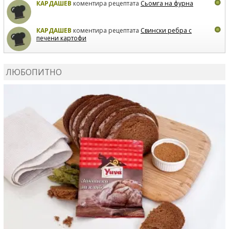
КАРДАШЕВ
коментира рецептата
Сьомга на фурна
КАРДАШЕВ
коментира рецептата
Свински ребра с
печени картофи
ВЛАДИМИРА
сготви
Пилешко с бяло вино и лимон
ЛЮБОПИТНО
MARINA_VITA
коментира рецептата
Киноа със
зеленчуци