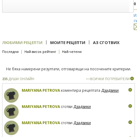
0
И
с
|
|
ЛЮБИМИ РЕЦЕПТИ
МОИТЕ РЕЦЕПТИ
АЗ СГОТВИХ
|
|
Последни
Най-висок рейтинг
Най-четени
Не бяха намерени резултати, отговарящи на посочените критерии.
235
ДУШИ ОНЛАЙН
>>ВСИЧКИ ПОТРЕБИТЕЛИ
MARIYANA PETROVA
коментира рецептата
Дзадзики
MARIYANA PETROVA
сготви
Дзадзики
MARIYANA PETROVA
сготви
Дзадзики