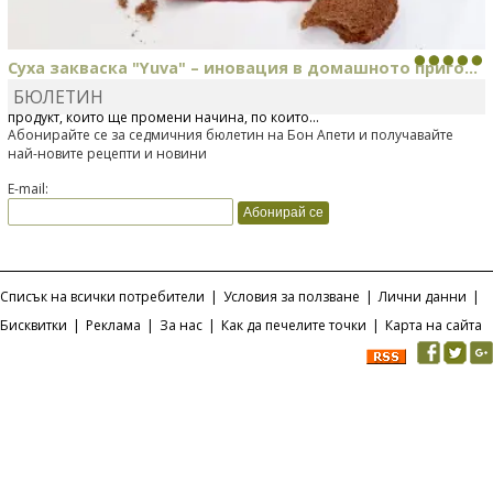
Суха закваска "Yuva" – иновация в домашното приго...
БЮЛЕТИН
Отскоро Лесафр България стартира предлагането на изцяло нов
продукт, който ще промени начина, по който...
Абонирайте се за седмичния бюлетин на Бон Апети и получавайте
най-новите рецепти и новини
E-mail:
Списък на всички потребители
|
Условия за ползване
|
Лични данни
|
Бисквитки
|
Реклама
|
За нас
|
Как да печелите точки
|
Карта на сайта