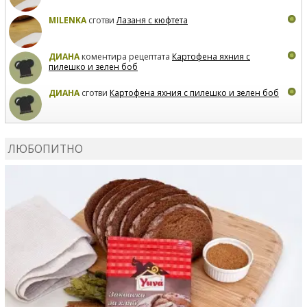
MILENKA
сготви
Лазаня с кюфтета
ДИАНА
коментира рецептата
Картофена яхния с
пилешко и зелен боб
ДИАНА
сготви
Картофена яхния с пилешко и зелен боб
MARIYANA PETROVA
коментира рецептата
Дзадзики
ЛЮБОПИТНО
MARIYANA PETROVA
сготви
Дзадзики