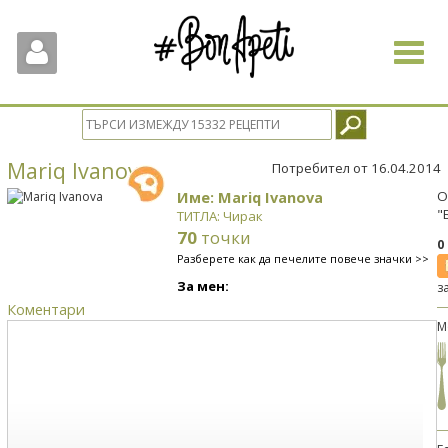
Toggle
navigat
Mariq Ivanova
Потребител от 16.04.2014
Име: Mariq Ivanova
О
"
ТИТЛА: Чирак
70
точки
0
Разберете как да печелите повече значки >>
За мен:
з
Коментари
М