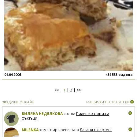
01.04.2006
484 533 видяна
<<
1
2
>>
203
ДУШИ ОНЛАЙН
>>ВСИЧКИ ПОТРЕБИТЕЛИ
БИЛЯНА НЕДЯЛКОВА
сготви
Пилешко с ориз и
фъстъци
MILENKA
коментира рецептата
Лазаня с кюфтета