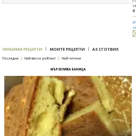
Г
с
0
И
с
|
|
ЛЮБИМИ РЕЦЕПТИ
МОИТЕ РЕЦЕПТИ
АЗ СГОТВИХ
|
|
Последни
Най-висок рейтинг
Най-четени
МЪРЗЕЛИВА БАНИЦА