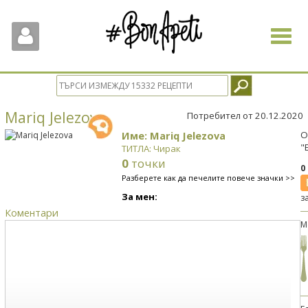
Toggle
navigat
Mariq Jelezova
Потребител от 20.12.2020
Име: Mariq Jelezova
О
"
ТИТЛА: Чирак
0
точки
0
Разберете как да печелите повече значки >>
За мен:
з
Коментари
М