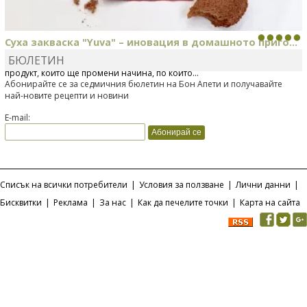
Суха закваска "Yuva" – иновация в домашното приго...
БЮЛЕТИН
Отскоро Лесафр България стартира предлагането на изцяло нов
продукт, който ще промени начина, по който...
Абонирайте се за седмичния бюлетин на Бон Апети и получавайте
най-новите рецепти и новини
E-mail:
Списък на всички потребители
|
Условия за ползване
|
Лични данни
|
Бисквитки
|
Реклама
|
За нас
|
Как да печелите точки
|
Карта на сайта