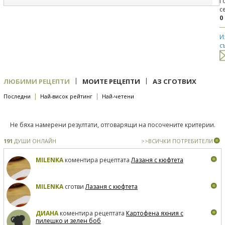
Г
с
0
И
с
|
|
ЛЮБИМИ РЕЦЕПТИ
МОИТЕ РЕЦЕПТИ
АЗ СГОТВИХ
|
|
Последни
Най-висок рейтинг
Най-четени
Не бяха намерени резултати, отговарящи на посочените критерии.
191
ДУШИ ОНЛАЙН
>>ВСИЧКИ ПОТРЕБИТЕЛИ
MILENKA
коментира рецептата
Лазаня с кюфтета
MILENKA
сготви
Лазаня с кюфтета
ДИАНА
коментира рецептата
Картофена яхния с
пилешко и зелен боб