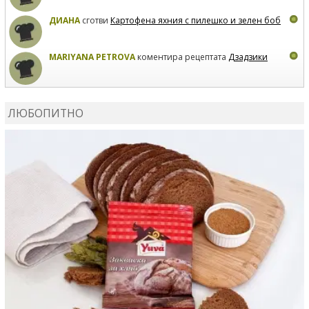
ДИАНА
сготви
Картофена яхния с пилешко и зелен боб
MARIYANA PETROVA
коментира рецептата
Дзадзики
MARIYANA PETROVA
сготви
Дзадзики
ЛЮБОПИТНО
MARIYANA PETROVA
сготви
Дзадзики